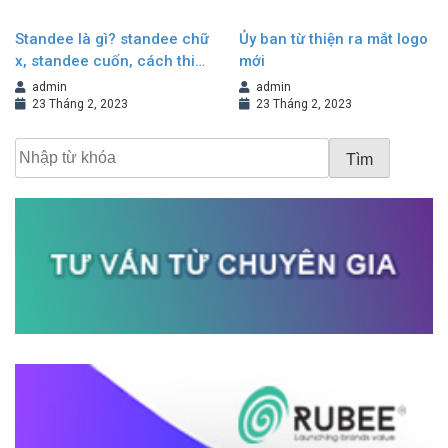
Standee là gì? standee chữ
Ủy ban từ thiện ra mắt logo
x, standee cuốn, cách thiết
mới
kế standee đẹp
admin
admin
23 Tháng 2, 2023
23 Tháng 2, 2023
Tìm