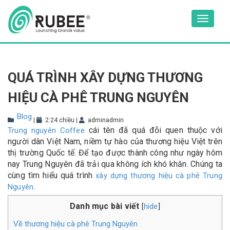
Skip
to
Toggle
content
navigat
QUÁ TRÌNH XÂY DỰNG THƯƠNG
HIỆU CÀ PHÊ TRUNG NGUYÊN
Blog
|
2:24 chiều
|
adminadmin
cái tên đã quá đỗi quen thuộc với
Trung nguyên Coffee
người dân Việt Nam, niềm tự hào của thương hiệu Việt trên
thị trường Quốc tế. Để tạo được thành công như ngày hôm
nay Trung Nguyên đã trải qua không ích khó khăn. Chúng ta
cùng tìm hiểu quá trình
xây dựng thương hiệu cà phê Trung
.
Nguyên
Danh mục bài viết
hide
[
]
Về thương hiệu cà phê Trung Nguyên