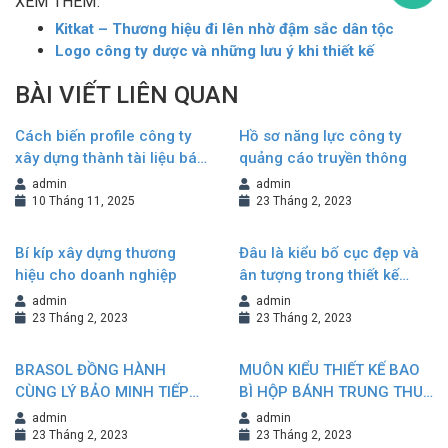
XEM THÊM:
Kitkat – Thương hiệu đi lên nhờ đậm sắc dân tộc
Logo công ty dược và những lưu ý khi thiết kế
BÀI VIẾT LIÊN QUAN
Cách biến profile công ty
Hồ sơ năng lực công ty
xây dựng thành tài liệu bán
quảng cáo truyền thông
hàng hiệu quả
admin
admin
10 Tháng 11, 2025
23 Tháng 2, 2023
Bí kíp xây dựng thương
Đâu là kiểu bố cục đẹp và
hiệu cho doanh nghiệp
ân tượng trong thiết kế
Brochure?
admin
admin
23 Tháng 2, 2023
23 Tháng 2, 2023
BRASOL ĐỒNG HÀNH
MUÔN KIỂU THIẾT KẾ BAO
CÙNG LÝ BẢO MINH TIẾP
BÌ HỘP BÁNH TRUNG THU
NỐI VÀ KHẲNG ĐỊNH
NÂNG TẦM GIÁ TRỊ
admin
admin
THƯƠNG HIỆU
THƯƠNG HIỆU
23 Tháng 2, 2023
23 Tháng 2, 2023