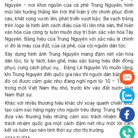
Nguyên – nơi khơi nguồn của cà phê Trung Nguyên, hình
mũi tên hướng thẳng lên trời thể hiện ý chí chinh phục đỉnh
cao, khát vọng vươn lên, phát triển vượt bậc. Ba vạch trắng
trên logo là hình ảnh cách điệu của lối lên nhà sàn, thể hiện
văn hóa của công ty luôn muốn duy trì bản sắc văn hóa Tây
Nguyên. Bảng hiệu của Trung Nguyên với sắc nâu là chính
vì đó là màu của đất, của cà phê, của cội nguồn dân tộc.
Xây dựng hình ảnh Trung Nguyên mang đậm nét văn hóa
dân tộc, từ ly tách, bàn ghế, màu sắc bảng hiệu đến đồng
phục, cung cách phục vụ,… Đặng Lê Nguyên Vũ muốn rằng,
khi Trung Nguyên đến quốc gia nào thì người dân bản địa ở
đó có được cảm giác như đang nghỉ ngơi từ 10 – 15 phút
trong một Việt Nam thu nhỏ, trước khi vào đất nước Việt
Nam thật sự.
Khác với nhiều thương hiệu khác chỉ xoay quanh chiến lược
tạo cảm xúc hằng ngày cho người tiêu dùng. Trung Nguyên
đưa vào thương hiệu những cảm xúc trách nhiệm xã hội,
trách nhiệm quốc gia một cách đậm nét như một lời cam
kết và luôn tạo nên tính thời sự cho thị trường.