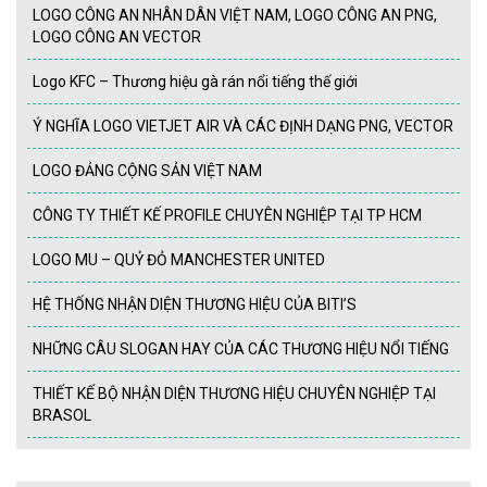
LOGO CÔNG AN NHÂN DÂN VIỆT NAM, LOGO CÔNG AN PNG,
LOGO CÔNG AN VECTOR
Logo KFC – Thương hiệu gà rán nổi tiếng thế giới
Ý NGHĨA LOGO VIETJET AIR VÀ CÁC ĐỊNH DẠNG PNG, VECTOR
LOGO ĐẢNG CỘNG SẢN VIỆT NAM
CÔNG TY THIẾT KẾ PROFILE CHUYÊN NGHIỆP TẠI TP HCM
LOGO MU – QUỶ ĐỎ MANCHESTER UNITED
HỆ THỐNG NHẬN DIỆN THƯƠNG HIỆU CỦA BITI’S
NHỮNG CÂU SLOGAN HAY CỦA CÁC THƯƠNG HIỆU NỔI TIẾNG
THIẾT KẾ BỘ NHẬN DIỆN THƯƠNG HIỆU CHUYÊN NGHIỆP TẠI
BRASOL