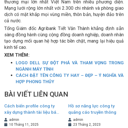
thương mại lớn nhất Việt Nam trên nhiều phương diện.
Mạng lưới rộng lớn nhất với 2.300 chi nhánh và phòng giao
dịch có mặt khắp mọi vùng miền, thôn bản, huyện đảo trên
cả nước.
Tổng Giám đốc Agribank Tiết Văn Thành khẳng định sẵn
sàng đồng hành cùng cộng đồng doanh nghiệp, doanh nhân
tạo dựng mối quan hệ hợp tác bền chặt, mang lại hiệu quả
kinh tế cao.
XEM THÊM:
LOGO DELL SỰ ĐỘT PHÁ VÀ THAM VỌNG TRONG
NGÀNH MÁY TÍNH
CÁCH ĐẶT TÊN CÔNG TY HAY – ĐẸP – Ý NGHĨA VÀ
HỢP PHONG THỦY
BÀI VIẾT LIÊN QUAN
Cách biến profile công ty
Hồ sơ năng lực công ty
xây dựng thành tài liệu bán
quảng cáo truyền thông
hàng hiệu quả
admin
admin
10 Tháng 11, 2025
23 Tháng 2, 2023