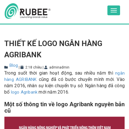
Skip
to
Toggle
content
navigat
THIẾT KẾ LOGO NGÂN HÀNG
AGRIBANK
Blog
|
2:18 chiều
|
adminadmin
Trong suốt thời gian hoạt động, sau nhiều năm thì
ngân
cũng đã có bước chuyển mình mới. Vào
hàng AGRIBANK
năm 2016, nhân sự kiện chuyển trụ sở. Ngân hàng đã công
bố
mới năm 2016.
logo Agribank
Một số thông tin về logo Agribank nguyên bản
cũ