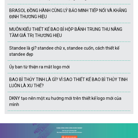
BRASOL ĐỒNG HÀNH CÙNG LÝ BẢO MINH TIẾP NỐI VÀ KHẲNG
ĐỊNH THƯƠNG HIỆU
MUÔN KIỂU THIẾT KẾ BAO BÌ HỘP BÁNH TRUNG THU NÂNG
TẦM GIÁ TRỊ THƯƠNG HIỆU
Standee là gì? standee chữ x, standee cuốn, cách thiết kế
standee đẹp
Ủy ban từ thiện ra mắt logo mới
BAO BÌ THỦY TINH LÀ GÌ? VÌ SAO THIẾT KẾ BAO BÌ THỦY TINH
LUÔN LÀ XU THẾ?
DKNY tạo nên một xu hướng mới trên thiết kế logo mới của
mình