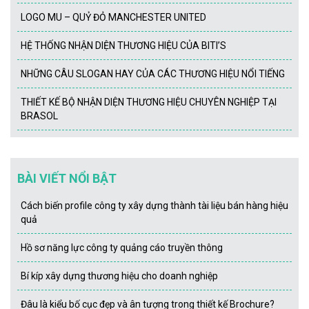
LOGO MU – QUỶ ĐỎ MANCHESTER UNITED
HỆ THỐNG NHẬN DIỆN THƯƠNG HIỆU CỦA BITI’S
NHỮNG CÂU SLOGAN HAY CỦA CÁC THƯƠNG HIỆU NỔI TIẾNG
THIẾT KẾ BỘ NHẬN DIỆN THƯƠNG HIỆU CHUYÊN NGHIỆP TẠI
BRASOL
BÀI VIẾT NỔI BẬT
Cách biến profile công ty xây dựng thành tài liệu bán hàng hiệu
quả
Hồ sơ năng lực công ty quảng cáo truyền thông
Bí kíp xây dựng thương hiệu cho doanh nghiệp
Đâu là kiểu bố cục đẹp và ân tượng trong thiết kế Brochure?