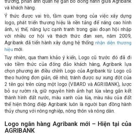
trưởng, phản ánh quan hệ gắn bó đồng hành giữa Agribank
và khách hàng.
Ý thức được vai trò, tầm quan trọng của việc xây dựng
logo, phát triển thương hiệu là nền tảng để nâng cao hình
ảnh, vị thế, năng lực cạnh tranh trong giai đoạn hội nhập
với nhiều cơ hội và thách thức đan xen, năm 2009,
Agribank đã tiến hành xây dựng hệ thống
nhận diện thương
mới.
hiệu
Tuy nhiên, qua tham khảo ý kiến, Logo cũ trước đó đã đi
vào tiềm thức của đông đảo khách hàng, Agribank lựa
chọn phương án điều chỉnh Logo của Agribank từ Logo cũ
theo hướng đơn giản, dễ nhớ, tránh được sự xung đột của
2 tên gọi trên cùng một logo (VBARD và AGRIBANK), lược
bỏ sự rườm rà, giữ nguyên hình ảnh hạt lúa vàng gắn kết
thành hình đất nước, màu xanh của lúa, màu nâu của đất
thể hiện thông điệp Agribank luôn là người bạn đồng hành
thủy chung với nông nghiệp, nông thôn và nông dân.
Logo ngân hàng Agribank mới – Hiện tại của
AGRIBANK