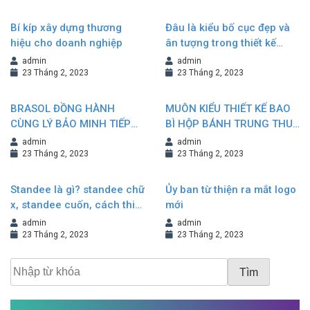
Bí kíp xây dựng thương
Đâu là kiểu bố cục đẹp và
hiệu cho doanh nghiệp
ân tượng trong thiết kế
Brochure?
admin
admin
23 Tháng 2, 2023
23 Tháng 2, 2023
BRASOL ĐỒNG HÀNH
MUÔN KIỂU THIẾT KẾ BAO
CÙNG LÝ BẢO MINH TIẾP
BÌ HỘP BÁNH TRUNG THU
NỐI VÀ KHẲNG ĐỊNH
NÂNG TẦM GIÁ TRỊ
admin
admin
THƯƠNG HIỆU
THƯƠNG HIỆU
23 Tháng 2, 2023
23 Tháng 2, 2023
Standee là gì? standee chữ
Ủy ban từ thiện ra mắt logo
x, standee cuốn, cách thiết
mới
kế standee đẹp
admin
admin
23 Tháng 2, 2023
23 Tháng 2, 2023
Tìm