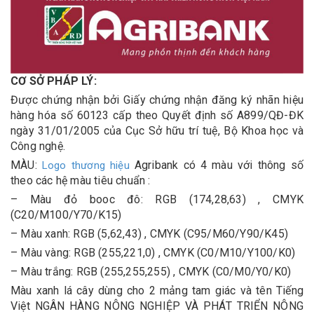
CƠ SỞ PHÁP LÝ:
Được chứng nhận bởi Giấy chứng nhận đăng ký nhãn hiệu
hàng hóa số 60123 cấp theo Quyết định số A899/QĐ-ĐK
ngày 31/01/2005 của Cục Sở hữu trí tuệ, Bộ Khoa học và
Công nghệ.
MÀU:
Agribank có 4 màu với thông số
Logo thương hiệu
theo các hệ màu tiêu chuẩn :
– Màu đỏ booc đô: RGB (174,28,63) , CMYK
(C20/M100/Y70/K15)
– Màu xanh: RGB (5,62,43) , CMYK (C95/M60/Y90/K45)
– Màu vàng: RGB (255,221,0) , CMYK (C0/M10/Y100/K0)
– Màu trắng: RGB (255,255,255) , CMYK (C0/M0/Y0/K0)
Màu xanh lá cây dùng cho 2 mảng tam giác và tên Tiếng
Việt NGÂN HÀNG NÔNG NGHIỆP VÀ PHÁT TRIỂN NÔNG