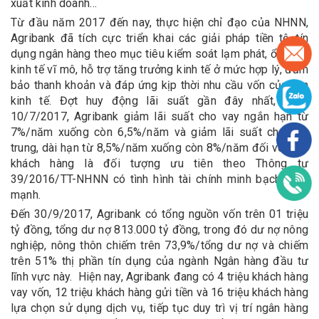
xuất kinh doanh…
Từ đầu năm 2017 đến nay, thực hiện chỉ đạo của NHNN,
Agribank đã tích cực triển khai các giải pháp tiền tệ, tín
dụng ngân hàng theo mục tiêu kiểm soát lạm phát, ổn định
kinh tế vĩ mô, hỗ trợ tăng trưởng kinh tế ở mức hợp lý, đảm
bảo thanh khoản và đáp ứng kịp thời nhu cầu vốn của nền
kinh tế. Đợt huy động lãi suất gần đây nhất, ngày
10/7/2017, Agribank giảm lãi suất cho vay ngắn hạn từ
7%/năm xuống còn 6,5%/năm và giảm lãi suất cho vay
trung, dài hạn từ 8,5%/năm xuống còn 8%/năm đối với các
khách hàng là đối tượng ưu tiên theo Thông tư
39/2016/TT-NHNN có tình hình tài chính minh bạch, lành
mạnh.
Đến 30/9/2017, Agribank có tổng nguồn vốn trên 01 triệu
tỷ đồng, tổng dư nợ 813.000 tỷ đồng, trong đó dư nợ nông
nghiệp, nông thôn chiếm trên 73,9%/tổng dư nợ và chiếm
trên 51% thị phần tín dụng của ngành Ngân hàng đầu tư
lĩnh vực này. Hiện nay, Agribank đang có 4 triệu khách hàng
vay vốn, 12 triệu khách hàng gửi tiền và 16 triệu khách hàng
lựa chọn sử dụng dịch vụ, tiếp tục duy trì vị trí ngân hàng