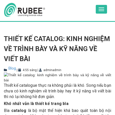
Skip
to
Toggle
content
navigat
THIẾT KẾ CATALOG: KINH NGHIỆM
VỀ TRÌNH BÀY VÀ KỸ NĂNG VỀ
VIẾT BÀI
Blog
|
4:55 sáng
|
adminadmin
Thiết kế catalogue thực ra không phải là khó. Song nếu bạn
chưa có kinh nghiệm về trình bày hay ít kỹ năng về viết bài
thì nó lại không hề đơn giản.
Khó nhất vẫn là thiết kế trang bìa
Bìa
catalog
là bộ mặt thể hiện khá bao quát toàn bộ nội