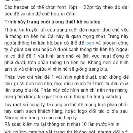
Các header có thể chọn font 16pt – 22pt tùy theo độ dài
tiêu đề và nên để chữ hoa, in đậm.
Trình bày trang cuối trong thiết kế catalog
Thông tin truyền tải của trang cuối đến người đọc chủ yếu
là thông tin liên hệ. Cái này là quan trọng nhất. Trang này
ngoài thông tin liên hệ, bạn có thể để
và slogan công
logo
ty ở giữa bìa sau hoặc ở dưới cạnh thông tin liên hệ. Ngoài
ra có thể để 1 vài hình ảnh nhỏ về lĩnh vực hoạt động ở
phía dưới, trên phần thông tin liên hệ. Không nên để hình
ảnh to và chính giữa vì nhìn nó sẽ giống trang bìa.
Phần trên chỉ nên để 1 vài hình nghệ thuật, chứ không để
chữ gì. Vì bạn nên nhớ, mọi điều muốn thể hiện ta đều đưa
lên trang bìa rồi. Phần này các hình ảnh chỉ nên nhẹ nhàng,
mang tính khép lại quá trình xem thông tin trong catalog.
Tùy một số công ty, ta cũng có thể để mạng lưới phân phối,
hay danh sách khách hàng, hoặc logo đối tác ở bìa sau.
Nhưng cần trang trí sao cho hợp lý.
Rà soát, kiểm tra lại thông tin ít nhất 10 lần trước khi in
Với những catalog vài trang thì không nói, nhưng đối với