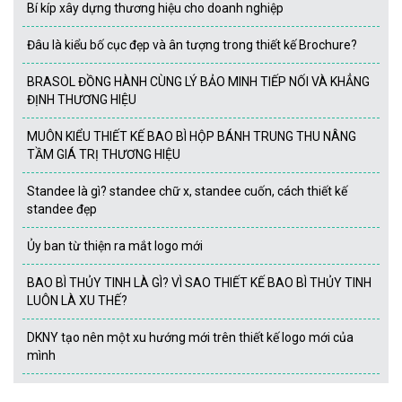
Bí kíp xây dựng thương hiệu cho doanh nghiệp
Đâu là kiểu bố cục đẹp và ân tượng trong thiết kế Brochure?
BRASOL ĐỒNG HÀNH CÙNG LÝ BẢO MINH TIẾP NỐI VÀ KHẲNG
ĐỊNH THƯƠNG HIỆU
MUÔN KIỂU THIẾT KẾ BAO BÌ HỘP BÁNH TRUNG THU NÂNG
TẦM GIÁ TRỊ THƯƠNG HIỆU
Standee là gì? standee chữ x, standee cuốn, cách thiết kế
standee đẹp
Ủy ban từ thiện ra mắt logo mới
BAO BÌ THỦY TINH LÀ GÌ? VÌ SAO THIẾT KẾ BAO BÌ THỦY TINH
LUÔN LÀ XU THẾ?
DKNY tạo nên một xu hướng mới trên thiết kế logo mới của
mình