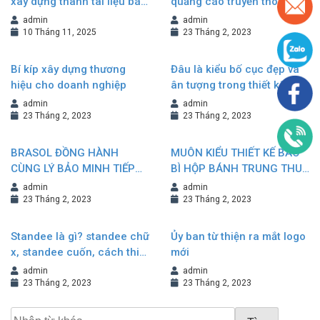
xây dựng thành tài liệu bán
quảng cáo truyền thông
hàng hiệu quả
admin
admin
10 Tháng 11, 2025
23 Tháng 2, 2023
Bí kíp xây dựng thương
Đâu là kiểu bố cục đẹp và
hiệu cho doanh nghiệp
ân tượng trong thiết kế
Brochure?
admin
admin
23 Tháng 2, 2023
23 Tháng 2, 2023
BRASOL ĐỒNG HÀNH
MUÔN KIỂU THIẾT KẾ BAO
CÙNG LÝ BẢO MINH TIẾP
BÌ HỘP BÁNH TRUNG THU
NỐI VÀ KHẲNG ĐỊNH
NÂNG TẦM GIÁ TRỊ
admin
admin
THƯƠNG HIỆU
THƯƠNG HIỆU
23 Tháng 2, 2023
23 Tháng 2, 2023
Standee là gì? standee chữ
Ủy ban từ thiện ra mắt logo
x, standee cuốn, cách thiết
mới
kế standee đẹp
admin
admin
23 Tháng 2, 2023
23 Tháng 2, 2023