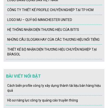
LOGO ĐẢNG CỘNG SẢN VIỆT NAM
CÔNG TY THIẾT KẾ PROFILE CHUYÊN NGHIỆP TẠI TP HCM
LOGO MU – QUỶ ĐỎ MANCHESTER UNITED
HỆ THỐNG NHẬN DIỆN THƯƠNG HIỆU CỦA BITI’S
NHỮNG CÂU SLOGAN HAY CỦA CÁC THƯƠNG HIỆU NỔI TIẾNG
THIẾT KẾ BỘ NHẬN DIỆN THƯƠNG HIỆU CHUYÊN NGHIỆP TẠI
BRASOL
BÀI VIẾT NỔI BẬT
Cách biến profile công ty xây dựng thành tài liệu bán hàng hiệu
quả
Hồ sơ năng lực công ty quảng cáo truyền thông