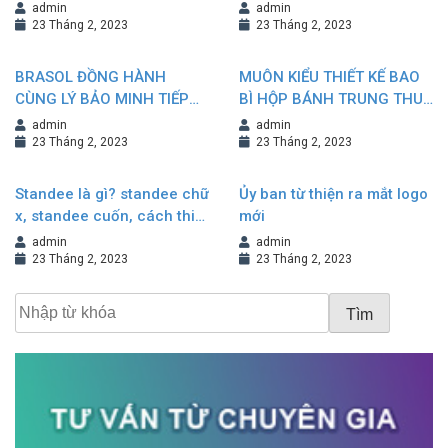
Brochure?
admin
admin
23 Tháng 2, 2023
23 Tháng 2, 2023
BRASOL ĐỒNG HÀNH
MUÔN KIỂU THIẾT KẾ BAO
CÙNG LÝ BẢO MINH TIẾP
BÌ HỘP BÁNH TRUNG THU
NỐI VÀ KHẲNG ĐỊNH
NÂNG TẦM GIÁ TRỊ
admin
admin
THƯƠNG HIỆU
THƯƠNG HIỆU
23 Tháng 2, 2023
23 Tháng 2, 2023
Standee là gì? standee chữ
Ủy ban từ thiện ra mắt logo
x, standee cuốn, cách thiết
mới
kế standee đẹp
admin
admin
23 Tháng 2, 2023
23 Tháng 2, 2023
Tìm