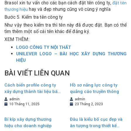
Brasol xin tư vấn cho các bạn cách đặt tên công ty,
đặt tên
hay và đẹp nhưng cũng vô cùng ý nghĩa
thương hiệu
Bước 5. Kiểm tra tên công ty
Như vậy theo kiểm tra thì tên này đã được đặt. Bạn có thể
tìm thêm một số cái tên khác để đăng ký.
XEM THÊM:
LOGO CÔNG TY NỘI THẤT
UNILEVER LOGO – BÀI HỌC XÂY DỰNG THƯƠNG
HIỆU
BÀI VIẾT LIÊN QUAN
Cách biến profile công ty
Hồ sơ năng lực công ty
xây dựng thành tài liệu bán
quảng cáo truyền thông
hàng hiệu quả
admin
admin
10 Tháng 11, 2025
23 Tháng 2, 2023
Bí kíp xây dựng thương
Đâu là kiểu bố cục đẹp và
hiệu cho doanh nghiệp
ân tượng trong thiết kế