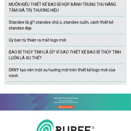
MUÔN KIỂU THIẾT KẾ BAO BÌ HỘP BÁNH TRUNG THU NÂNG
TẦM GIÁ TRỊ THƯƠNG HIỆU
Standee là gì? standee chữ x, standee cuốn, cách thiết kế
standee đẹp
Ủy ban từ thiện ra mắt logo mới
BAO BÌ THỦY TINH LÀ GÌ? VÌ SAO THIẾT KẾ BAO BÌ THỦY TINH
LUÔN LÀ XU THẾ?
DKNY tạo nên một xu hướng mới trên thiết kế logo mới của
mình