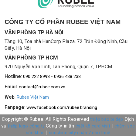
CÔNG TY CỔ PHẦN RUBEE VIỆT NAM
VĂN PHÒNG TP HÀ NỘI
Tầng 10, Tòa nhà HanCorp Plaza, 72 Trần Đăng Ninh, Cầu
Giấy, Hà Nội
VĂN PHÒNG TP HCM
970 Nguyễn Văn Linh, Tân Phong, Quận 7, TPHCM
Hotline
:
090 222 8998 - 0936 438 238
Email
:
contact@rubee.com.vn
Web
:
Rubee Việt Nam
Fanpage
:
www.facebook.com/rubee.branding
Copyright © Rubee. All Rights Reserved
Dịch
thiệp bao bì đẹp
vụ
Công ty in ấn
|
thiệp logo công ty
thiết kế card visit
chăm sóc
|
sức khỏe
sunshine city quận 7 cho thuê