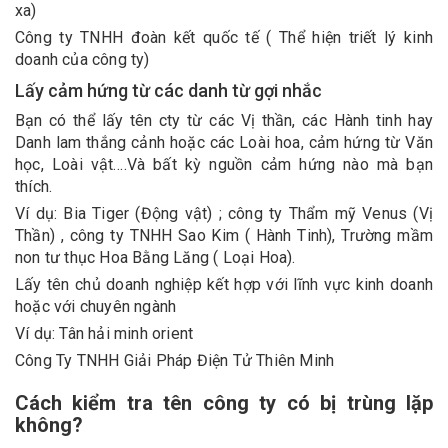
xa)
Công ty TNHH đoàn kết quốc tế ( Thể hiện triết lý kinh
doanh của công ty)
Lấy cảm hứng từ các danh từ gợi nhắc
Bạn có thể lấy tên cty từ các Vị thần, các Hành tinh hay
Danh lam thắng cảnh hoặc các Loài hoa, cảm hứng từ Văn
học, Loài vật….Và bất kỳ nguồn cảm hứng nào mà bạn
thích.
Ví dụ: Bia Tiger (Động vật) ; công ty Thẩm mỹ Venus (Vị
Thần) , công ty TNHH Sao Kim ( Hành Tinh), Trường mầm
non tư thục Hoa Bằng Lăng ( Loại Hoa).
Lấy tên chủ doanh nghiệp kết hợp với lĩnh vực kinh doanh
hoặc với chuyên ngành
Ví dụ: Tân hải minh orient
Công Ty TNHH Giải Pháp Điện Tử Thiên Minh
Cách kiểm tra tên công ty có bị trùng lặp
không?