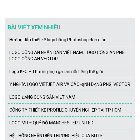
BÀI VIẾT XEM NHIỀU
Hướng dẫn thiết kế logo bằng Photoshop đơn giản
LOGO CÔNG AN NHÂN DÂN VIỆT NAM, LOGO CÔNG AN PNG,
LOGO CÔNG AN VECTOR
Logo KFC – Thương hiệu gà rán nổi tiếng thế giới
Ý NGHĨA LOGO VIETJET AIR VÀ CÁC ĐỊNH DẠNG PNG, VECTOR
LOGO ĐẢNG CỘNG SẢN VIỆT NAM
CÔNG TY THIẾT KẾ PROFILE CHUYÊN NGHIỆP TẠI TP HCM
LOGO MU – QUỶ ĐỎ MANCHESTER UNITED
HỆ THỐNG NHẬN DIỆN THƯƠNG HIỆU CỦA BITI’S