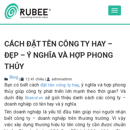
Skip
to
Toggle
content
navigat
CÁCH ĐẶT TÊN CÔNG TY HAY –
ĐẸP – Ý NGHĨA VÀ HỢP PHONG
THỦY
Blog
|
12:41 chiều
|
adminadmin
Bạn có biết cách
, ý nghĩa và hợp phong
đặt tên công ty hay
thủy giúp công ty phát triển lớn mạnh theo thời gian? Và
dưới đây
sẽ giới thiệu danh sách các công ty –
Brasol.vn
doanh nghiệp có tên hay và ý nghĩa.
Tên doanh nghiệp là yếu tố đầu tiên giúp mọi người nhận
biết công ty – doanh nghiệp trên thương trường. Vì vậy
việc xây dựng thương hiệu từ tên công ty cần được chuẩn