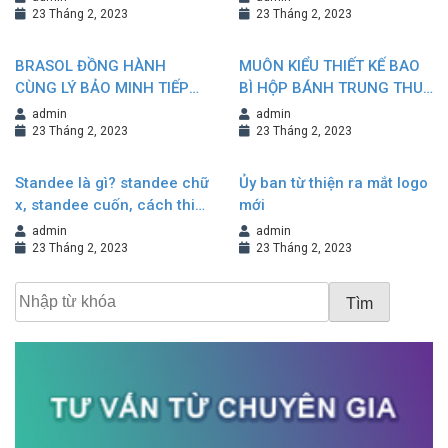
23 Tháng 2, 2023
23 Tháng 2, 2023
BRASOL ĐỒNG HÀNH
MUÔN KIỂU THIẾT KẾ BAO
CÙNG LÝ BẢO MINH TIẾP
BÌ HỘP BÁNH TRUNG THU
NỐI VÀ KHẲNG ĐỊNH
NÂNG TẦM GIÁ TRỊ
admin
admin
THƯƠNG HIỆU
THƯƠNG HIỆU
23 Tháng 2, 2023
23 Tháng 2, 2023
Standee là gì? standee chữ
Ủy ban từ thiện ra mắt logo
x, standee cuốn, cách thiết
mới
kế standee đẹp
admin
admin
23 Tháng 2, 2023
23 Tháng 2, 2023
Tìm