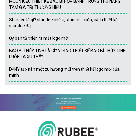
MUÔN KIỂU THIẾT KẾ BAO BÌ HỘP BÁNH TRUNG THU NÂNG
TẦM GIÁ TRỊ THƯƠNG HIỆU
Standee là gì? standee chữ x, standee cuốn, cách thiết kế
standee đẹp
Ủy ban từ thiện ra mắt logo mới
BAO BÌ THỦY TINH LÀ GÌ? VÌ SAO THIẾT KẾ BAO BÌ THỦY TINH
LUÔN LÀ XU THẾ?
DKNY tạo nên một xu hướng mới trên thiết kế logo mới của
mình