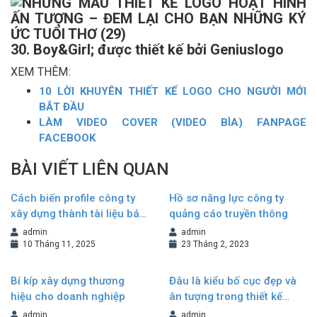
30. Boy&Girl; được thiết kế bởi Geniuslogo
XEM THÊM:
10 LỜI KHUYÊN THIẾT KẾ LOGO CHO NGƯỜI MỚI
BẮT ĐẦU
LÀM VIDEO COVER (VIDEO BÌA) FANPAGE
FACEBOOK
BÀI VIẾT LIÊN QUAN
Cách biến profile công ty
Hồ sơ năng lực công ty
xây dựng thành tài liệu bán
quảng cáo truyền thông
hàng hiệu quả
admin
admin
10 Tháng 11, 2025
23 Tháng 2, 2023
Bí kíp xây dựng thương
Đâu là kiểu bố cục đẹp và
hiệu cho doanh nghiệp
ân tượng trong thiết kế
Brochure?
admin
admin