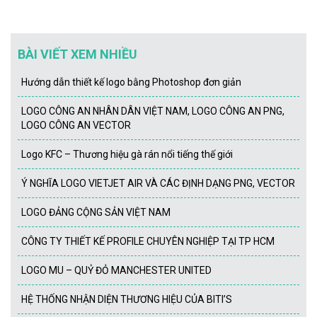
BÀI VIẾT XEM NHIỀU
Hướng dẫn thiết kế logo bằng Photoshop đơn giản
LOGO CÔNG AN NHÂN DÂN VIỆT NAM, LOGO CÔNG AN PNG,
LOGO CÔNG AN VECTOR
Logo KFC – Thương hiệu gà rán nổi tiếng thế giới
Ý NGHĨA LOGO VIETJET AIR VÀ CÁC ĐỊNH DẠNG PNG, VECTOR
LOGO ĐẢNG CỘNG SẢN VIỆT NAM
CÔNG TY THIẾT KẾ PROFILE CHUYÊN NGHIỆP TẠI TP HCM
LOGO MU – QUỶ ĐỎ MANCHESTER UNITED
HỆ THỐNG NHẬN DIỆN THƯƠNG HIỆU CỦA BITI’S