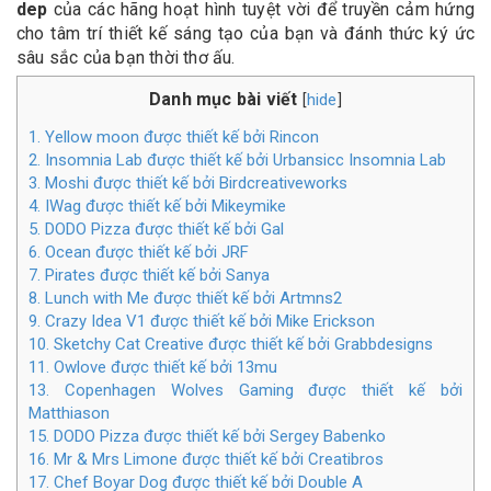
dep
của các hãng hoạt hình tuyệt vời để truyền cảm hứng
cho tâm trí thiết kế sáng tạo của bạn và đánh thức ký ức
sâu sắc của bạn thời thơ ấu.
Danh mục bài viết
hide
[
]
1. Yellow moon được thiết kế bởi Rincon
2. Insomnia Lab được thiết kế bởi Urbansicc Insomnia Lab
3. Moshi được thiết kế bởi Birdcreativeworks
4. IWag được thiết kế bởi Mikeymike
5. DODO Pizza được thiết kế bởi Gal
6. Ocean được thiết kế bởi JRF
7. Pirates được thiết kế bởi Sanya
8. Lunch with Me được thiết kế bởi Artmns2
9. Crazy Idea V1 được thiết kế bởi Mike Erickson
10. Sketchy Cat Creative được thiết kế bởi Grabbdesigns
11. Owlove được thiết kế bởi 13mu
13. Copenhagen Wolves Gaming được thiết kế bởi
Matthiason
15. DODO Pizza được thiết kế bởi Sergey Babenko
16. Mr & Mrs Limone được thiết kế bởi Creatibros
17. Chef Boyar Dog được thiết kế bởi Double A