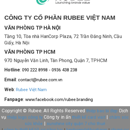
CÔNG TY CỔ PHẦN RUBEE VIỆT NAM
VĂN PHÒNG TP HÀ NỘI
Tầng 10, Tòa nhà HanCorp Plaza, 72 Trần Đăng Ninh, Cầu
Giấy, Hà Nội
VĂN PHÒNG TP HCM
970 Nguyễn Văn Linh, Tân Phong, Quận 7, TPHCM
Hotline
:
090 222 8998 - 0936 438 238
Email
:
contact@rubee.com.vn
Web
:
Rubee Việt Nam
Fanpage
:
www.facebook.com/rubee.branding
Copyright © Rubee. All Rights Reserved
Dịch
thiệp bao bì đẹp
vụ
Công ty in ấn
|
thiệp logo công ty
thiết kế card visit
chăm sóc
|
sức khỏe
sunshine city quận 7 cho thuê
công ty thiết kế hồ sơ năng lực
benhviendakhoahaian
chung cư
|
|
|