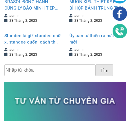
BRASOL ĐỒNG HÀNH
MUÔN KIỂU THIẾT KẾ BAO
CÙNG LÝ BẢO MINH TIẾP
BÌ HỘP BÁNH TRUNG THU
NỐI VÀ KHẲNG ĐỊNH
NÂNG TẦM GIÁ TRỊ
admin
admin
THƯƠNG HIỆU
THƯƠNG HIỆU
23 Tháng 2, 2023
23 Tháng 2, 2023
Standee là gì? standee chữ
Ủy ban từ thiện ra mắt logo
x, standee cuốn, cách thiết
mới
kế standee đẹp
admin
admin
23 Tháng 2, 2023
23 Tháng 2, 2023
Tìm