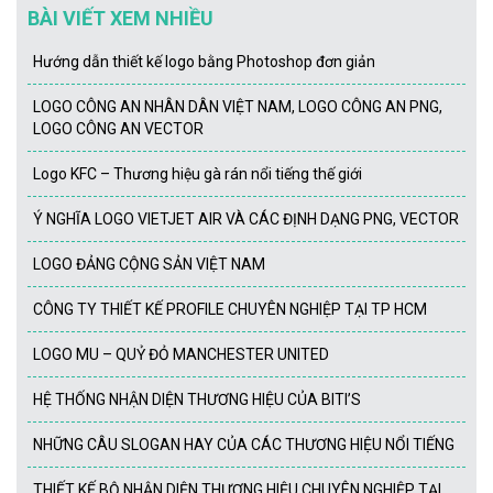
BÀI VIẾT XEM NHIỀU
Hướng dẫn thiết kế logo bằng Photoshop đơn giản
LOGO CÔNG AN NHÂN DÂN VIỆT NAM, LOGO CÔNG AN PNG,
LOGO CÔNG AN VECTOR
Logo KFC – Thương hiệu gà rán nổi tiếng thế giới
Ý NGHĨA LOGO VIETJET AIR VÀ CÁC ĐỊNH DẠNG PNG, VECTOR
LOGO ĐẢNG CỘNG SẢN VIỆT NAM
CÔNG TY THIẾT KẾ PROFILE CHUYÊN NGHIỆP TẠI TP HCM
LOGO MU – QUỶ ĐỎ MANCHESTER UNITED
HỆ THỐNG NHẬN DIỆN THƯƠNG HIỆU CỦA BITI’S
NHỮNG CÂU SLOGAN HAY CỦA CÁC THƯƠNG HIỆU NỔI TIẾNG
THIẾT KẾ BỘ NHẬN DIỆN THƯƠNG HIỆU CHUYÊN NGHIỆP TẠI