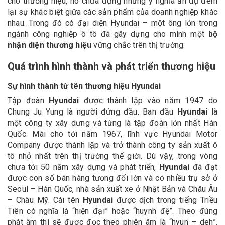
cho thương hiệu, nó chứa đựng những ý nghĩa ẩn dụ đem
lại sự khác biệt giữa các sản phẩm của doanh nghiệp khác
nhau. Trong đó có đại diện Hyundai – một ông lớn trong
ngành công nghiệp ô tô đã gây dựng cho mình một
bộ
nhận diện thương hiệu
vững chắc trên thị trường.
Quá trình hình thành và phát triển thương hiệu
Sự hình thành từ tên thương hiệu Hyundai
Tập đoàn
Hyundai
được thành lập vào năm 1947 do
Chung Ju Yung là người đứng đầu. Ban đầu
Hyundai
là
một công ty xây dưng và từng là tập đoàn lớn nhất Hàn
Quốc. Mãi cho tới năm 1967, lĩnh vực Hyundai Motor
Company được thành lập và trở thành công ty sản xuất ô
tô nhỏ nhất trên thị trường thế giới. Dù vậy, trong vòng
chưa tới 50 năm xây dựng và phát triển,
Hyundai
đã đạt
được con số bán hàng tương đối lớn và có nhiều trụ sở ở
Seoul – Hàn Quốc, nhà sản xuất xe ở Nhật Bản và Châu Âu
– Châu Mỹ. Cái tên
Hyundai
được dịch trong tiếng Triều
Tiên có nghĩa là “hiện đại” hoặc “huynh đệ”. Theo đúng
phát âm thì sẽ được đọc theo phiên âm là “hyun – deh”.