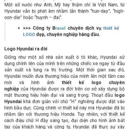
Một số nước như Anh, Mỹ hay thậm chí là Việt Nam, từ
Hyundai vẫn bị phát âm nhầm lẫn thành “hun-day”, “high-
oon-die” hoặc “huynh – đai”.
>>> Công ty B
chuyên dịch vụ
rasol
thiết kế
đẹp, chuyên nghiệp hàng đầu.
LOGO
Logo Hyundai ra đời
Giống như một số nhà sản xuất ô tô khác, Hyundai sử
dụng chính tên của mình trên những chiếc xe ngay từ đầu
sản xuất và tung ra thị trường. Một thời gian sau đó,
Hyundai muốn đưa thương hiệu của mình lên một tầm cao
mới và hình ảnh
thiết kế logo chuyên
nghiệp
của Hyundai được ra đời trên cơ sở xây dựng bộ
mặt thương hiệu hiện đại và sang trọng. Thoạt đầu
logo
Hyundai
khá đơn giản với chữ “H” nghiêng được đặt vào
hình bầu dục. Cũng chính vì thiết kế này mà Hyundai đã bị
nhầm lẫn với thương hiệu Honda. Tuy nhiên, với thiết kế
cách điệu chữ H đầy sáng tạo, đại diện cho hình ảnh bắt
tay của khách hàng và công ty, Hyundai đã thực sự xây