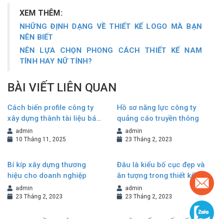
XEM THÊM:
NHỮNG ĐỊNH DẠNG VỀ THIẾT KẾ LOGO MÀ BẠN
NÊN BIẾT
NÊN LỰA CHỌN PHONG CÁCH THIẾT KẾ NAM
TÍNH HAY NỮ TÍNH?
BÀI VIẾT LIÊN QUAN
Cách biến profile công ty
Hồ sơ năng lực công ty
xây dựng thành tài liệu bán
quảng cáo truyền thông
hàng hiệu quả
admin
admin
10 Tháng 11, 2025
23 Tháng 2, 2023
Bí kíp xây dựng thương
Đâu là kiểu bố cục đẹp và
hiệu cho doanh nghiệp
ân tượng trong thiết kế
Brochure?
admin
admin
23 Tháng 2, 2023
23 Tháng 2, 2023