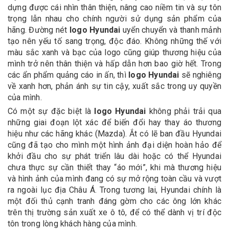
dựng được cái nhìn thân thiện, nâng cao niềm tin và sự tôn
trọng lẫn nhau cho chính người sử dụng sản phẩm của
hãng. Đường nét
logo Hyundai
uyển chuyển và thanh mảnh
tạo nên yếu tố sang trọng, độc đáo. Không những thế với
màu sắc xanh và bạc của logo cũng giúp thương hiệu của
mình trở nên thân thiện và hấp dẫn hơn bao giờ hết. Trong
các ẩn phẩm quảng cáo in ấn, thì
logo Hyundai
sẽ nghiêng
về xanh hơn, phản ánh sự tin cậy, xuất sắc trong uy quyền
của mình.
Có một sự đặc biệt là
logo Hyundai
không phải trải qua
những giai đoạn lột xác để biến đổi hay thay áo thương
hiệu như các hãng khác (Mazda). Ắt có lẽ ban đầu Hyundai
cũng đã tạo cho mình một hình ảnh đại diện hoàn hảo để
khởi đầu cho sự phát triển lâu dài hoặc có thể Hyundai
chưa thực sự cần thiết thay “áo mới”, khi mà thương hiệu
và hình ảnh của mình đang có sự mở rộng toàn cầu và vượt
ra ngoài lục địa Châu Á. Trong tương lai, Hyundai chính là
một đối thủ cạnh tranh đáng gờm cho các ông lớn khác
trên thị trường sản xuất xe ô tô, để có thể dành vị trí độc
tôn trong lòng khách hàng của mình.