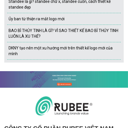
Standee là gì? standee chữ x, standee cuốn, cách thiết kế
standee đẹp
Ủy ban từ thiện ra mắt logo mới
BAO BÌ THỦY TINH LÀ GÌ? VÌ SAO THIẾT KẾ BAO BÌ THỦY TINH
LUÔN LÀ XU THẾ?
DKNY tạo nên một xu hướng mới trên thiết kế logo mới của
mình