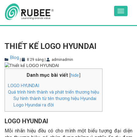
Skip
to
Toggle
content
navigat
THIẾT KẾ LOGO HYUNDAI
Blog
|
8:29 sáng
|
adminadmin
Danh mục bài viết
hide
[
]
LOGO HYUNDAI
Quá trình hình thành và phát triển thương hiệu
Sự hình thành từ tên thương hiệu Hyundai
Logo Hyundai ra đời
LOGO HYUNDAI
Mỗi nhãn hiệu đều có cho mình một biểu tượng đại diện