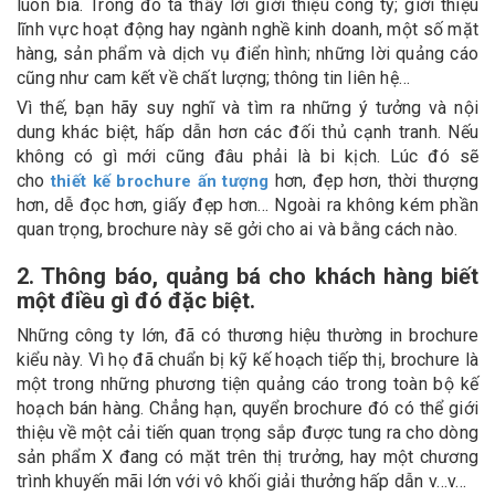
luôn bìa. Trong đó ta thấy lời giới thiệu công ty; giới thiệu
lĩnh vực hoạt động hay ngành nghề kinh doanh, một số mặt
hàng, sản phẩm và dịch vụ điển hình; những lời quảng cáo
cũng như cam kết về chất lượng; thông tin liên hệ…
Vì thế, bạn hãy suy nghĩ và tìm ra những ý tưởng và nội
dung khác biệt, hấp dẫn hơn các đối thủ cạnh tranh. Nếu
không có gì mới cũng đâu phải là bi kịch. Lúc đó sẽ
cho
hơn, đẹp hơn, thời thượng
thiết kế brochure ấn tượng
hơn, dễ đọc hơn, giấy đẹp hơn… Ngoài ra không kém phần
quan trọng, brochure này sẽ gởi cho ai và bằng cách nào.
2. Thông báo, quảng bá cho khách hàng biết
một điều gì đó đặc biệt
.
Những công ty lớn, đã có thương hiệu thường in brochure
kiểu này. Vì họ đã chuẩn bị kỹ kế hoạch tiếp thị, brochure là
một trong những phương tiện quảng cáo trong toàn bộ kế
hoạch bán hàng. Chẳng hạn, quyển brochure đó có thể giới
thiệu về một cải tiến quan trọng sắp được tung ra cho dòng
sản phẩm X đang có mặt trên thị trưởng, hay một chương
trình khuyến mãi lớn với vô khối giải thưởng hấp dẫn v…v…