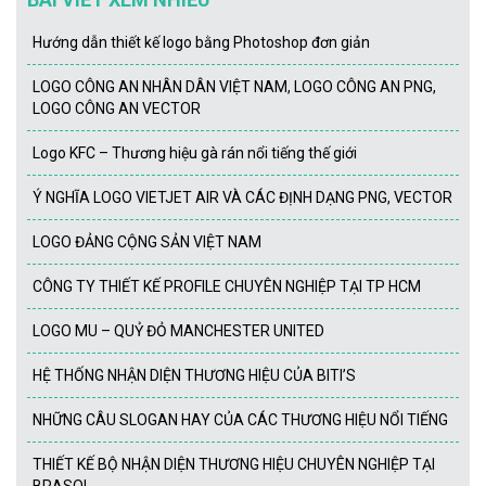
Hướng dẫn thiết kế logo bằng Photoshop đơn giản
LOGO CÔNG AN NHÂN DÂN VIỆT NAM, LOGO CÔNG AN PNG,
LOGO CÔNG AN VECTOR
Logo KFC – Thương hiệu gà rán nổi tiếng thế giới
Ý NGHĨA LOGO VIETJET AIR VÀ CÁC ĐỊNH DẠNG PNG, VECTOR
LOGO ĐẢNG CỘNG SẢN VIỆT NAM
CÔNG TY THIẾT KẾ PROFILE CHUYÊN NGHIỆP TẠI TP HCM
LOGO MU – QUỶ ĐỎ MANCHESTER UNITED
HỆ THỐNG NHẬN DIỆN THƯƠNG HIỆU CỦA BITI’S
NHỮNG CÂU SLOGAN HAY CỦA CÁC THƯƠNG HIỆU NỔI TIẾNG
THIẾT KẾ BỘ NHẬN DIỆN THƯƠNG HIỆU CHUYÊN NGHIỆP TẠI