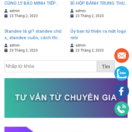
CÙNG LÝ BẢO MINH TIẾP
BÌ HỘP BÁNH TRUNG THU
NỐI VÀ KHẲNG ĐỊNH
NÂNG TẦM GIÁ TRỊ
admin
admin
THƯƠNG HIỆU
THƯƠNG HIỆU
23 Tháng 2, 2023
23 Tháng 2, 2023
Standee là gì? standee chữ
Ủy ban từ thiện ra mắt logo
x, standee cuốn, cách thiết
mới
kế standee đẹp
admin
admin
23 Tháng 2, 2023
23 Tháng 2, 2023
Tìm