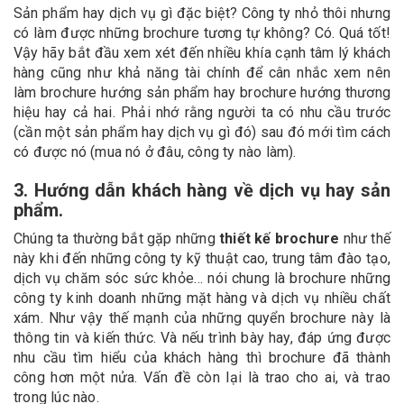
Sản phẩm hay dịch vụ gì đặc biệt? Công ty nhỏ thôi nhưng
có làm được những brochure tương tự không? Có. Quá tốt!
Vậy hãy bắt đầu xem xét đến nhiều khía cạnh tâm lý khách
hàng cũng như khả năng tài chính để cân nhắc xem nên
làm brochure hướng sản phẩm hay brochure hướng thương
hiệu hay cả hai. Phải nhớ rằng người ta có nhu cầu trước
(cần một sản phẩm hay dịch vụ gì đó) sau đó mới tìm cách
có được nó (mua nó ở đâu, công ty nào làm).
3. Hướng dẫn khách hàng về dịch vụ hay sản
phẩm
.
Chúng ta thường bắt gặp những
thiết kế brochure
như thế
này khi đến những công ty kỹ thuật cao, trung tâm đào tạo,
dịch vụ chăm sóc sức khỏe… nói chung là brochure những
công ty kinh doanh những mặt hàng và dịch vụ nhiều chất
xám. Như vậy thế mạnh của những quyển brochure này là
thông tin và kiến thức. Và nếu trình bày hay, đáp ứng được
nhu cầu tìm hiểu của khách hàng thì brochure đã thành
công hơn một nửa. Vấn đề còn lại là trao cho ai, và trao
trong lúc nào.