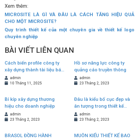
Xem thêm:
MICROSITE LÀ GÌ VÀ ĐÂU LÀ CÁCH TĂNG HIỆU QUẢ
CHO MỘT MICROSITE?
Quy trình thiết kế của một chuyên gia về thiết kế logo
chuyên nghiệp
BÀI VIẾT LIÊN QUAN
Cách biến profile công ty
Hồ sơ năng lực công ty
xây dựng thành tài liệu bán
quảng cáo truyền thông
hàng hiệu quả
admin
admin
10 Tháng 11, 2025
23 Tháng 2, 2023
Bí kíp xây dựng thương
Đâu là kiểu bố cục đẹp và
hiệu cho doanh nghiệp
ân tượng trong thiết kế
Brochure?
admin
admin
23 Tháng 2, 2023
23 Tháng 2, 2023
BRASOL ĐỒNG HÀNH
MUÔN KIỂU THIẾT KẾ BAO