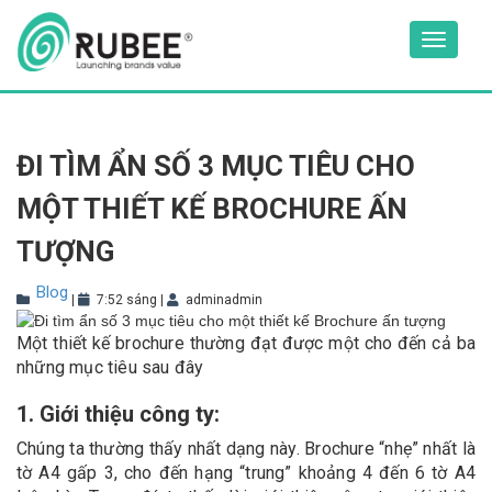
Skip
to
Toggle
content
navigat
ĐI TÌM ẨN SỐ 3 MỤC TIÊU CHO
MỘT THIẾT KẾ BROCHURE ẤN
TƯỢNG
Blog
|
7:52 sáng
|
adminadmin
Một thiết kế brochure thường đạt được một cho đến cả ba
những mục tiêu sau đây
1. Giới thiệu công ty:
Chúng ta thường thấy nhất dạng này. Brochure “nhẹ” nhất là
tờ A4 gấp 3, cho đến hạng “trung” khoảng 4 đến 6 tờ A4