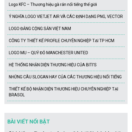
Logo KFC – Thương hiệu gà rán nổi tiếng thế giới
Ý NGHĨA LOGO VIETJET AIR VÀ CÁC ĐỊNH DẠNG PNG, VECTOR
LOGO ĐẢNG CỘNG SẢN VIỆT NAM
CÔNG TY THIẾT KẾ PROFILE CHUYÊN NGHIỆP TẠI TP HCM
LOGO MU – QUỶ ĐỎ MANCHESTER UNITED
HỆ THỐNG NHẬN DIỆN THƯƠNG HIỆU CỦA BITI’S
NHỮNG CÂU SLOGAN HAY CỦA CÁC THƯƠNG HIỆU NỔI TIẾNG
THIẾT KẾ BỘ NHẬN DIỆN THƯƠNG HIỆU CHUYÊN NGHIỆP TẠI
BRASOL
BÀI VIẾT NỔI BẬT