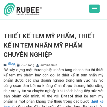
Skip
to
Toggle
content
navigat
THIẾT KẾ TEM MỸ PHẨM, THIẾT
KẾ IN TEM NHÃN MỸ PHẨM
CHUYÊN NGHIỆP
Blog
|
7:57 sáng
|
adminadmin
Để xây dựng một thương hiệu nhằm tang doanh thu thì thiết
kế tem mỹ phẩm hay còn gọi là thiết kế in tem nhãn mỹ
phẩm được các chủ doanh nghiệp trong lĩnh vực này vô
cùng quan tâm bởi nó khẳng định được thương hiệu cũng
như sự uy tín và chuyên nghiệp khi khách hàng tiếp xúc với
sản phẩm của mình. Vì thế với
Brasol
thiết kế tem mỹ
phẩm là một phần không thể thiếu trong các bước
thiết kế
cũng như đây là bước đầu xây dựng thương hiệu
bao bì