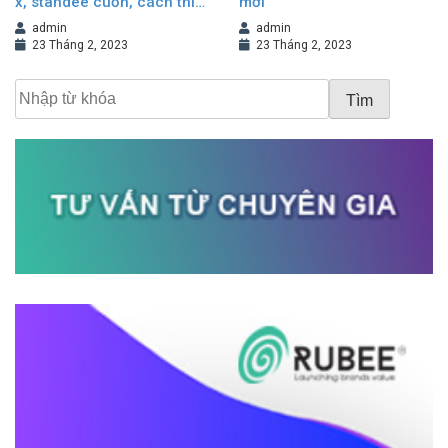
x, standee cuốn, cách thiết
mới
kế standee đẹp
admin
admin
23 Tháng 2, 2023
23 Tháng 2, 2023
Tìm