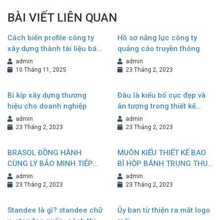
BÀI VIẾT LIÊN QUAN
Cách biến profile công ty
Hồ sơ năng lực công ty
xây dựng thành tài liệu bán
quảng cáo truyền thông
hàng hiệu quả
admin
admin
10 Tháng 11, 2025
23 Tháng 2, 2023
Bí kíp xây dựng thương
Đâu là kiểu bố cục đẹp và
hiệu cho doanh nghiệp
ân tượng trong thiết kế
Brochure?
admin
admin
23 Tháng 2, 2023
23 Tháng 2, 2023
BRASOL ĐỒNG HÀNH
MUÔN KIỂU THIẾT KẾ BAO
CÙNG LÝ BẢO MINH TIẾP
BÌ HỘP BÁNH TRUNG THU
NỐI VÀ KHẲNG ĐỊNH
NÂNG TẦM GIÁ TRỊ
admin
admin
THƯƠNG HIỆU
THƯƠNG HIỆU
23 Tháng 2, 2023
23 Tháng 2, 2023
Standee là gì? standee chữ
Ủy ban từ thiện ra mắt logo