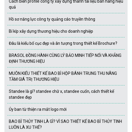
Cách biến profile công ty xây dựng thành tài liệu bán hàng hiệu
quả
Hồ sơ năng lực công ty quảng cáo truyền thông
Bí kíp xây dựng thương hiệu cho doanh nghiệp
Đâu là kiểu bố cục đẹp và ân tượng trong thiết kế Brochure?
BRASOL ĐỒNG HÀNH CÙNG LÝ BẢO MINH TIẾP NỐI VÀ KHẲNG
ĐỊNH THƯƠNG HIỆU
MUÔN KIỂU THIẾT KẾ BAO BÌ HỘP BÁNH TRUNG THU NÂNG
TẦM GIÁ TRỊ THƯƠNG HIỆU
Standee là gì? standee chữ x, standee cuốn, cách thiết kế
standee đẹp
Ủy ban từ thiện ra mắt logo mới
BAO BÌ THỦY TINH LÀ GÌ? VÌ SAO THIẾT KẾ BAO BÌ THỦY TINH
LUÔN LÀ XU THẾ?