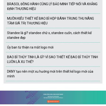
BRASOL ĐỒNG HÀNH CÙNG LÝ BẢO MINH TIẾP NỐI VÀ KHẲNG
ĐỊNH THƯƠNG HIỆU
MUÔN KIỂU THIẾT KẾ BAO BÌ HỘP BÁNH TRUNG THU NÂNG
TẦM GIÁ TRỊ THƯƠNG HIỆU
Standee là gì? standee chữ x, standee cuốn, cách thiết kế
standee đẹp
Ủy ban từ thiện ra mắt logo mới
BAO BÌ THỦY TINH LÀ GÌ? VÌ SAO THIẾT KẾ BAO BÌ THỦY TINH
LUÔN LÀ XU THẾ?
DKNY tạo nên một xu hướng mới trên thiết kế logo mới của
mình