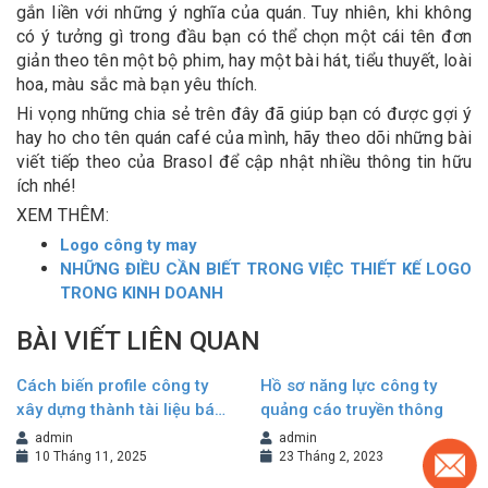
gắn liền với những ý nghĩa của quán. Tuy nhiên, khi không
có ý tưởng gì trong đầu bạn có thể chọn một cái tên đơn
giản theo tên một bộ phim, hay một bài hát, tiểu thuyết, loài
hoa, màu sắc mà bạn yêu thích.
Hi vọng những chia sẻ trên đây đã giúp bạn có được gợi ý
hay ho cho tên quán café của mình, hãy theo dõi những bài
viết tiếp theo của Brasol để cập nhật nhiều thông tin hữu
ích nhé!
XEM THÊM:
Logo công ty may
NHỮNG ĐIỀU CẦN BIẾT TRONG VIỆC THIẾT KẾ LOGO
TRONG KINH DOANH
BÀI VIẾT LIÊN QUAN
Cách biến profile công ty
Hồ sơ năng lực công ty
xây dựng thành tài liệu bán
quảng cáo truyền thông
hàng hiệu quả
admin
admin
10 Tháng 11, 2025
23 Tháng 2, 2023