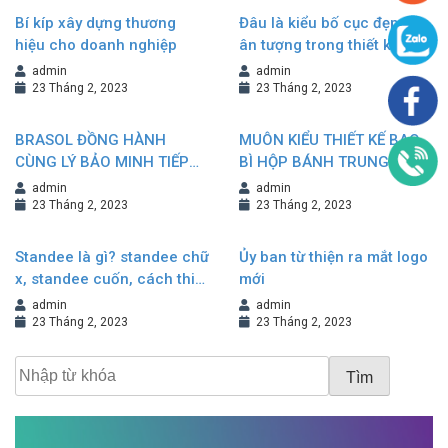
Bí kíp xây dựng thương
Đâu là kiểu bố cục đẹp và
hiệu cho doanh nghiệp
ân tượng trong thiết kế
Brochure?
admin
admin
23 Tháng 2, 2023
23 Tháng 2, 2023
BRASOL ĐỒNG HÀNH
MUÔN KIỂU THIẾT KẾ BAO
CÙNG LÝ BẢO MINH TIẾP
BÌ HỘP BÁNH TRUNG THU
NỐI VÀ KHẲNG ĐỊNH
NÂNG TẦM GIÁ TRỊ
admin
admin
THƯƠNG HIỆU
THƯƠNG HIỆU
23 Tháng 2, 2023
23 Tháng 2, 2023
Standee là gì? standee chữ
Ủy ban từ thiện ra mắt logo
x, standee cuốn, cách thiết
mới
kế standee đẹp
admin
admin
23 Tháng 2, 2023
23 Tháng 2, 2023
Tìm