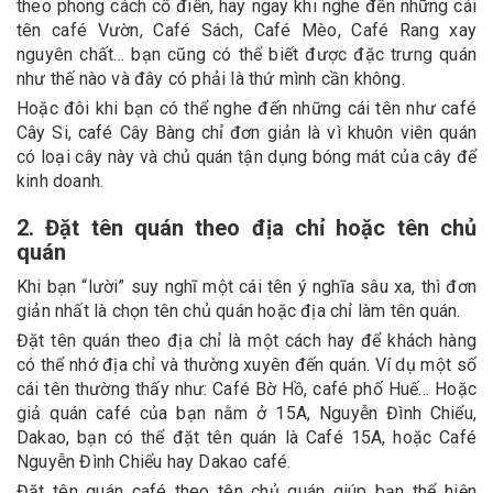
theo phong cách cổ điển, hay ngay khi nghe đến những cái
tên café Vườn, Café Sách, Café Mèo, Café Rang xay
nguyên chất… bạn cũng có thể biết được đặc trưng quán
như thế nào và đây có phải là thứ mình cần không.
Hoặc đôi khi bạn có thể nghe đến những cái tên như café
Cây Si, café Cây Bàng chỉ đơn giản là vì khuôn viên quán
có loại cây này và chủ quán tận dụng bóng mát của cây để
kinh doanh.
2. Đặt tên quán theo địa chỉ hoặc tên chủ
quán
Khi bạn “lười” suy nghĩ một cái tên ý nghĩa sâu xa, thì đơn
giản nhất là chọn tên chủ quán hoặc địa chỉ làm tên quán.
Đặt tên quán theo địa chỉ là một cách hay để khách hàng
có thể nhớ địa chỉ và thường xuyên đến quán. Ví dụ một số
cái tên thường thấy như: Café Bờ Hồ, café phố Huế… Hoặc
giả quán café của bạn nằm ở 15A, Nguyễn Đình Chiểu,
Dakao, bạn có thể đặt tên quán là Café 15A, hoặc Café
Nguyễn Đình Chiểu hay Dakao café.
Đặt tên quán café theo tên chủ quán giúp bạn thể hiện