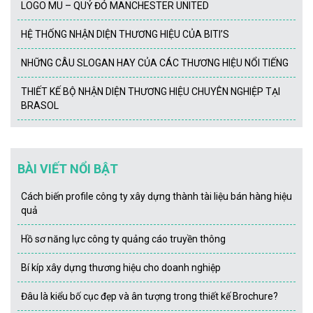
LOGO MU – QUỶ ĐỎ MANCHESTER UNITED
HỆ THỐNG NHẬN DIỆN THƯƠNG HIỆU CỦA BITI’S
NHỮNG CÂU SLOGAN HAY CỦA CÁC THƯƠNG HIỆU NỔI TIẾNG
THIẾT KẾ BỘ NHẬN DIỆN THƯƠNG HIỆU CHUYÊN NGHIỆP TẠI
BRASOL
BÀI VIẾT NỔI BẬT
Cách biến profile công ty xây dựng thành tài liệu bán hàng hiệu
quả
Hồ sơ năng lực công ty quảng cáo truyền thông
Bí kíp xây dựng thương hiệu cho doanh nghiệp
Đâu là kiểu bố cục đẹp và ân tượng trong thiết kế Brochure?