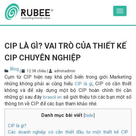
Skip
to
Toggle
content
navigat
CIP LÀ GÌ? VAI TRÒ CỦA THIẾT KẾ
CIP CHUYÊN NGHIỆP
Blog
|
12:38 chiều
|
adminadmin
Cụm từ CIP hiện nay khá phổ biến trong giới Marketing
những không phải ai cũng hiểu
, CIP có cần thiết
CIP là gì
không và để xây dựng một bộ CIP hoàn chỉnh thì cần
những gì sau đây
sẽ giới thiệu tới các bạn một số
brasol.vn
thông tin về CIP để các bạn tham khảo nhé.
Danh mục bài viết
hide
[
]
CIP là gì?
Các doanh nghiệp có cần thiết đầu tư một thiết kế CIP