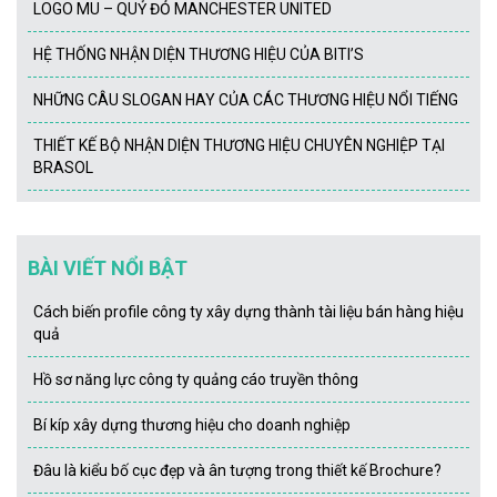
LOGO MU – QUỶ ĐỎ MANCHESTER UNITED
HỆ THỐNG NHẬN DIỆN THƯƠNG HIỆU CỦA BITI’S
NHỮNG CÂU SLOGAN HAY CỦA CÁC THƯƠNG HIỆU NỔI TIẾNG
THIẾT KẾ BỘ NHẬN DIỆN THƯƠNG HIỆU CHUYÊN NGHIỆP TẠI
BRASOL
BÀI VIẾT NỔI BẬT
Cách biến profile công ty xây dựng thành tài liệu bán hàng hiệu
quả
Hồ sơ năng lực công ty quảng cáo truyền thông
Bí kíp xây dựng thương hiệu cho doanh nghiệp
Đâu là kiểu bố cục đẹp và ân tượng trong thiết kế Brochure?