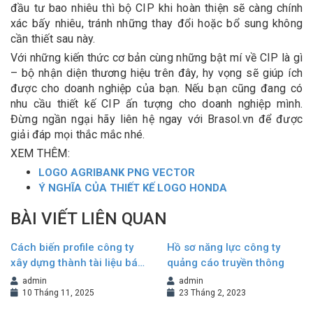
đầu tư bao nhiêu thì bộ CIP khi hoàn thiện sẽ càng chính
xác bấy nhiêu, tránh những thay đổi hoặc bổ sung không
cần thiết sau này.
Với những kiến thức cơ bản cùng những bật mí về CIP là gì
– bộ nhận diện thương hiệu trên đây, hy vọng sẽ giúp ích
được cho doanh nghiệp của bạn. Nếu bạn cũng đang có
nhu cầu thiết kế CIP ấn tượng cho doanh nghiệp mình.
Đừng ngần ngại hãy liên hệ ngay với Brasol.vn để được
giải đáp mọi thắc mắc nhé.
XEM THÊM:
LOGO AGRIBANK PNG VECTOR
Ý NGHĨA CỦA THIẾT KẾ LOGO HONDA
BÀI VIẾT LIÊN QUAN
Cách biến profile công ty
Hồ sơ năng lực công ty
xây dựng thành tài liệu bán
quảng cáo truyền thông
hàng hiệu quả
admin
admin
10 Tháng 11, 2025
23 Tháng 2, 2023