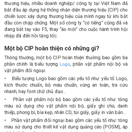
thương hiệu, nhiều doanh nghiệp/ công ty tại Việt Nam đã
bắt đầu áp dụng hệ thống nhận diện thương hiệu (CIP) cho
chiến lược xây dựng thương hiệu của mình ngay từ khi bắt
đầu còn chập chững. Một số công ty “có tiếng” cũng đã và
đang bắt tay vào F5, thay “áo mới” cho cuộc hành trình hội
nhập đã đến hồi tăng tốc.
Một bộ CIP hoàn thiện có những gì?
Thông thường, một bộ CIP hoàn thiện thường bao gồm ba
phần chính là biểu tượng
, phần vật phẩm nội bộ và
Logo
vật phẩm đối ngoại.
• Biểu tượng Logo bao gồm các yếu tố như: yếu tố Logo,
kích thước chuẩn, bộ màu chuẩn, vùng an toàn, tra cứu
nhanh, hay font chữ chủ đạo…
• Phần vật phẩm nội bộ bao gồm các yếu tố như: tông
màu sử dụng cho vật phẩm nội bộ, giấy ghi chú, danh
thiếp, phong bì, bìa kẹp, nhãn CD, túi giấy, giấy in văn bản…
• Phần vật phẩm đối ngoại bao gồm các yếu tố như: tông
màu sử dụng cho thiết kế vật dụng quảng cáo (POSM), áp