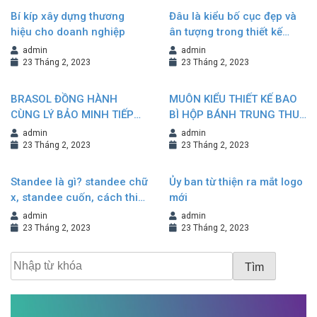
Bí kíp xây dựng thương
Đâu là kiểu bố cục đẹp và
hiệu cho doanh nghiệp
ân tượng trong thiết kế
Brochure?
admin
admin
23 Tháng 2, 2023
23 Tháng 2, 2023
BRASOL ĐỒNG HÀNH
MUÔN KIỂU THIẾT KẾ BAO
CÙNG LÝ BẢO MINH TIẾP
BÌ HỘP BÁNH TRUNG THU
NỐI VÀ KHẲNG ĐỊNH
NÂNG TẦM GIÁ TRỊ
admin
admin
THƯƠNG HIỆU
THƯƠNG HIỆU
23 Tháng 2, 2023
23 Tháng 2, 2023
Standee là gì? standee chữ
Ủy ban từ thiện ra mắt logo
x, standee cuốn, cách thiết
mới
kế standee đẹp
admin
admin
23 Tháng 2, 2023
23 Tháng 2, 2023
Tìm