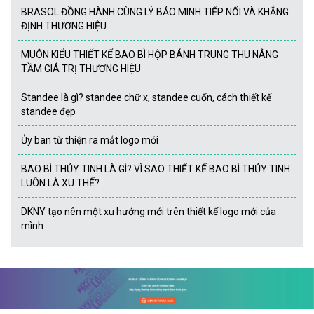
BRASOL ĐỒNG HÀNH CÙNG LÝ BẢO MINH TIẾP NỐI VÀ KHẲNG
ĐỊNH THƯƠNG HIỆU
MUÔN KIỂU THIẾT KẾ BAO BÌ HỘP BÁNH TRUNG THU NÂNG
TẦM GIÁ TRỊ THƯƠNG HIỆU
Standee là gì? standee chữ x, standee cuốn, cách thiết kế
standee đẹp
Ủy ban từ thiện ra mắt logo mới
BAO BÌ THỦY TINH LÀ GÌ? VÌ SAO THIẾT KẾ BAO BÌ THỦY TINH
LUÔN LÀ XU THẾ?
DKNY tạo nên một xu hướng mới trên thiết kế logo mới của
mình