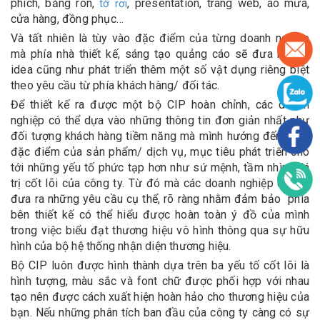
phích, băng rôn,
, presentation, trang web, áo mưa,
tờ rơi
cửa hàng, đồng phục…
Và tất nhiên là tùy vào đặc điểm của từng doanh nghiệp
mà phía nhà thiết kế, sáng tạo quảng cáo sẽ đưa ra các
idea cũng như phát triển thêm một số vật dụng riêng biệt
theo yêu cầu từ phía khách hàng/ đối tác.
Để thiết kế ra được một bộ CIP hoàn chỉnh, các doanh
nghiệp có thể dựa vào những thông tin đơn giản nhất như
đối tượng khách hàng tiềm năng mà mình hướng đến là ai,
đặc điểm của sản phẩm/ dịch vụ, mục tiêu phát triển cho
tới những yếu tố phức tạp hơn như sứ mệnh, tầm nhìn, giá
trị cốt lõi của công ty. Từ đó mà các doanh nghiệp có thể
đưa ra những yêu cầu cụ thể, rõ ràng nhằm đảm bảo phía
bên thiết kế có thể hiểu được hoàn toàn ý đồ của mình
trong việc biểu đạt thương hiệu vô hình thông qua sự hữu
hình của bộ hệ thống nhận diện thương hiệu.
Bộ CIP luôn được hình thành dựa trên ba yếu tố cốt lõi là
hình tượng, màu sắc và font chữ được phối hợp với nhau
tạo nên được cách xuất hiện hoàn hảo cho thương hiệu của
bạn. Nếu những phân tích ban đầu của công ty càng có sự