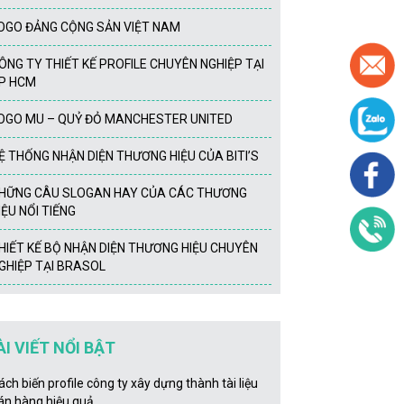
OGO ĐẢNG CỘNG SẢN VIỆT NAM
ÔNG TY THIẾT KẾ PROFILE CHUYÊN NGHIỆP TẠI
P HCM
OGO MU – QUỶ ĐỎ MANCHESTER UNITED
Ệ THỐNG NHẬN DIỆN THƯƠNG HIỆU CỦA BITI’S
HỮNG CÂU SLOGAN HAY CỦA CÁC THƯƠNG
IỆU NỔI TIẾNG
HIẾT KẾ BỘ NHẬN DIỆN THƯƠNG HIỆU CHUYÊN
GHIỆP TẠI BRASOL
ÀI VIẾT NỔI BẬT
ách biến profile công ty xây dựng thành tài liệu
án hàng hiệu quả