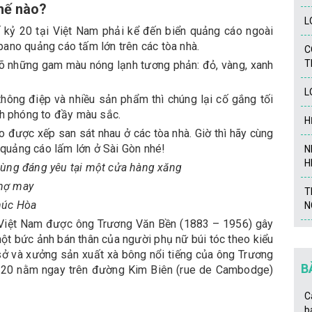
hế nào?
L
ế kỷ 20 tại Việt Nam phải kể đến biển quảng cáo ngoài
i pano quảng cáo tấm lớn trên các tòa nhà.
C
T
rõ những gam màu nóng lạnh tương phản: đỏ, vàng, xanh
L
thông điệp và nhiều sản phẩm thì chúng lại cố gắng tối
nh phóng to đầy màu sắc.
H
được xếp san sát nhau ở các tòa nhà. Giờ thì hãy cùng
quảng cáo lấm lớn ở Sài Gòn nhé!
N
H
cùng đáng yêu tại một cửa hàng xăng
thợ may
T
húc Hòa
N
 Việt Nam được ông Trương Văn Bền (1883 – 1956) gây
một bức ảnh bán thân của người phụ nữ búi tóc theo kiểu
 sở và xưởng sản xuất xà bông nổi tiếng của ông Trương
B
ỷ 20 nằm ngay trên đường Kim Biên (rue de Cambodge)
C
b