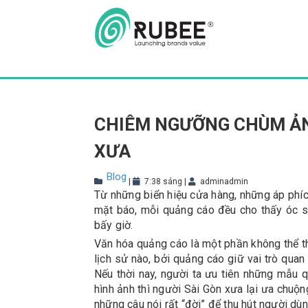
Skip
to
content
CHIÊM NGƯỠNG CHÙM ẢN
XƯA
Blog
|
7:38 sáng
|
adminadmin
Từ những biển hiệu cửa hàng, những áp phíc
mặt báo, mỗi quảng cáo đều cho thấy óc sá
bấy giờ.
Văn hóa quảng cáo là một phần không thể th
lịch sử nào, bởi quảng cáo giữ vai trò quan
Nếu thời nay, người ta ưu tiên những mẫu 
hình ảnh thì người Sài Gòn xưa lại ưa chuộ
những câu nói rất “đời” để thu hút người dùn