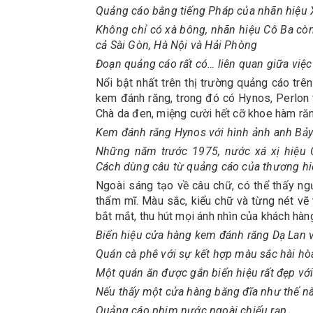
Quảng cáo bằng tiếng Pháp của nhãn hiệu 
Không chỉ có xà bông, nhãn hiệu Cô Ba còn
cả Sài Gòn, Hà Nội và Hải Phòng
Đoạn quảng cáo rất có… liên quan giữa việc
Nổi bật nhất trên thị trường quảng cáo trên
kem đánh răng, trong đó có Hynos, Perlon
Chà da đen, miệng cười hết cỡ khoe hàm răng
Kem đánh răng Hynos với hình ảnh anh Bảy
Những năm trước 1975, nước xá xị hiệu 
Cách dùng câu từ quảng cáo của thương hi
Ngoài sáng tạo về câu chữ, có thể thấy ng
thẩm mĩ. Màu sắc, kiểu chữ và từng nét vẽ
bắt mắt, thu hút mọi ánh nhìn của khách hàn
Biển hiệu cửa hàng kem đánh răng Dạ Lan v
Quán cà phê với sự kết hợp màu sắc hài hò
Một quán ăn được gắn biển hiệu rất đẹp vớ
Nếu thấy một cửa hàng băng đĩa như thế n
Quảng cáo phim nước ngoài chiếu rạp