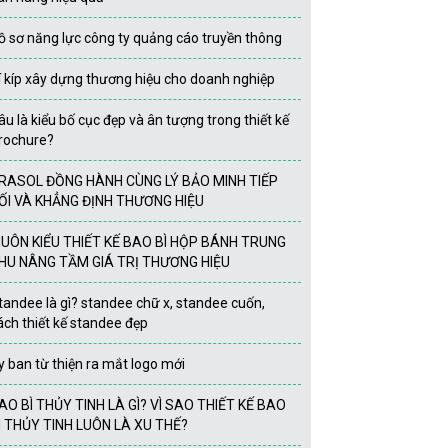
ồ sơ năng lực công ty quảng cáo truyền thông
í kíp xây dựng thương hiệu cho doanh nghiệp
âu là kiểu bố cục đẹp và ân tượng trong thiết kế
rochure?
RASOL ĐỒNG HÀNH CÙNG LÝ BẢO MINH TIẾP
ỐI VÀ KHẲNG ĐỊNH THƯƠNG HIỆU
UÔN KIỂU THIẾT KẾ BAO BÌ HỘP BÁNH TRUNG
HU NÂNG TẦM GIÁ TRỊ THƯƠNG HIỆU
tandee là gì? standee chữ x, standee cuốn,
ách thiết kế standee đẹp
y ban từ thiện ra mắt logo mới
AO BÌ THỦY TINH LÀ GÌ? VÌ SAO THIẾT KẾ BAO
Ì THỦY TINH LUÔN LÀ XU THẾ?