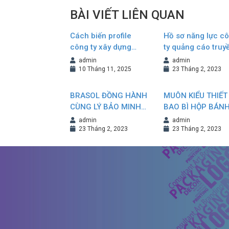
BÀI VIẾT LIÊN QUAN
Cách biến profile
Hồ sơ năng lực c
công ty xây dựng
ty quảng cáo truy
thành tài liệu bán
thông
admin
admin
hàng hiệu quả
10 Tháng 11, 2025
23 Tháng 2, 2023
BRASOL ĐỒNG HÀNH
MUÔN KIỂU THIẾT
CÙNG LÝ BẢO MINH
BAO BÌ HỘP BÁN
TIẾP NỐI VÀ KHẲNG
TRUNG THU NÂN
admin
admin
ĐỊNH THƯƠNG HIỆU
TẦM GIÁ TRỊ
23 Tháng 2, 2023
23 Tháng 2, 2023
THƯƠNG HIỆU