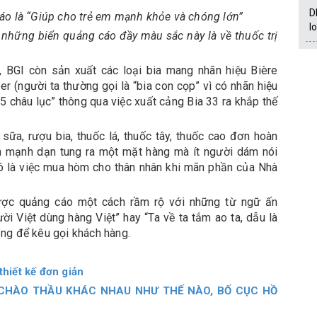
D
áo là “Giúp cho trẻ em mạnh khỏe và chóng lớn”
l
ng những biển quảng cáo đầy màu sắc này là về thuốc trị
, BGI còn sản xuất các loại bia mang nhãn hiệu Bière
r (người ta thường gọi là “bia con cọp” vì có nhãn hiệu
 5 châu lục” thông qua việc xuất cảng Bia 33 ra khắp thế
ữa, rượu bia, thuốc lá, thuốc tây, thuốc cao đơn hoàn
n mạnh dạn tung ra một mặt hàng mà ít người dám nói
ó là việc mua hòm cho thân nhân khi mãn phần của Nhà
ược quảng cáo một cách rầm rộ với những từ ngữ ấn
i Việt dùng hàng Việt” hay “Ta về ta tắm ao ta, dẫu là
ng để kêu gọi khách hàng.
hiết kế đơn giản
 CHÀO THẦU KHÁC NHAU NHƯ THẾ NÀO, BỐ CỤC HỒ