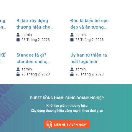
ông
Bí kíp xây dựng
Đâu là kiểu bố cục
ền
thương hiệu cho
đẹp và ân tượng
doanh nghiệp
trong thiết kế
admin
admin
Brochure?
23 Tháng 2, 2023
23 Tháng 2, 2023
 KẾ
Standee là gì?
Ủy ban từ thiện ra
H
standee chữ x,
mắt logo mới
G
standee cuốn, cách
admin
admin
thiết kế standee đẹp
23 Tháng 2, 2023
23 Tháng 2, 2023