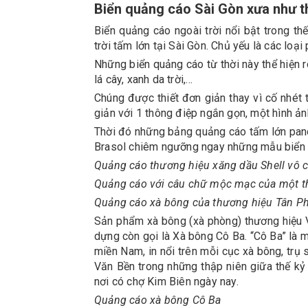
Biển quảng cáo Sài Gòn xưa như t
Biển quảng cáo ngoài trời nổi bật trong th
trời tấm lớn tại Sài Gòn. Chủ yếu là các loạ
Những biển quảng cáo từ thời này thể hiện 
lá cây, xanh da trời,…
Chúng được thiết đơn giản thay vì cố nhét 
giản với 1 thông điệp ngắn gọn, một hình ả
Thời đó những bảng quảng cáo tấm lớn pano 
Brasol chiêm ngưỡng ngay những mẫu biển 
Quảng cáo thương hiệu xăng dầu Shell vô 
Quảng cáo với câu chữ mộc mạc của một 
Quảng cáo xà bông của thương hiệu Tân P
Sản phẩm xà bông (xà phòng) thương hiệu
dựng còn gọi là Xà bông Cô Ba. “Cô Ba” là 
miền Nam, in nổi trên mỗi cục xà bông, trụ
Văn Bền trong những thập niên giữa thế k
nơi có chợ Kim Biên ngày nay.
Quảng cáo xà bông Cô Ba