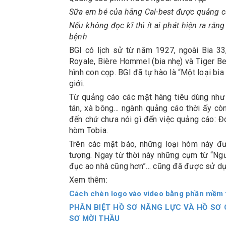
Sữa em bé của hãng Cal-best được quảng c
Nếu không đọc kĩ thì ít ai phát hiện ra rằ
bệnh
BGI có lịch sử từ năm 1927, ngoài Bia 33
Royale, Bière Hommel (bia nhẹ) và Tiger Bee
hình con cọp. BGI đã tự hào là “Một loại bia
giới.
Từ quảng cáo các mặt hàng tiêu dùng như s
tán, xà bông… ngành quảng cáo thời ấy cò
đến chứ chưa nói gì đến việc quảng cáo: Đ
hòm Tobia.
Trên các mặt báo, những loại hòm này đ
tượng. Ngay từ thời này những cụm từ “Ngườ
đục ao nhà cũng hơn”… cũng đã được sử dụ
Xem thêm:
Cách chèn logo vào video bằng phần mềm t
PHÂN BIỆT HỒ SƠ NĂNG LỰC VÀ HỒ SƠ
SƠ MỜI THẦU