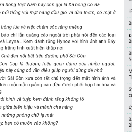
Xà bông Việt Nam hay còn gọi là Xà bông Cô Ba
H
 nổi tiếng với mặt hàng dầu gió và dầu thơm, có mặt ở
B
 trồng lúa và việc chăm sóc răng miệng
 báo chí lẫn quảng cáo ngoài trời phải nói đến các loại
Đ
 và Leyna… Kem đánh răng Hynos với hình ảnh anh Bảy
B
 trắng tinh xuất hiện khắp nơi.
B
 Chà đen nổi bật trên đường phố Sài Gòn
N
Con Cọp là thương hiệu quen dùng của nhiều người.
ệu này cũng có vần điệu giúp người dùng dễ nhớ
M
T
ười Sài Gòn xưa còn rất chú trọng đến mặt hình ảnh và
 trên mỗi mẫu quảng cáo đều được phối hợp hài hòa và
S
g.
c
ới hình vẽ tuýp kem đánh răng khổng lồ
a giữa biển hiệu và mành che nắng
Ủ
i những phông chữ lạ mắt
B
ày, bạn có muốn vào không?
B