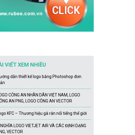
ÀI VIẾT XEM NHIỀU
ướng dẫn thiết kế logo bằng Photoshop đơn
iản
OGO CÔNG AN NHÂN DÂN VIỆT NAM, LOGO
ÔNG AN PNG, LOGO CÔNG AN VECTOR
ogo KFC – Thương hiệu gà rán nổi tiếng thế giới
́ NGHĨA LOGO VIETJET AIR VÀ CÁC ĐỊNH DẠNG
NG, VECTOR