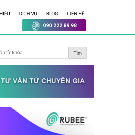
THIỆU
DỊCH VỤ
BLOG
LIÊN HỆ
090 222 89 98
Tìm