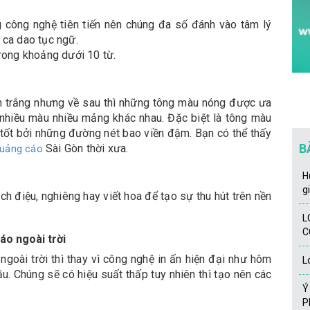
công nghệ tiên tiến nên chúng đa số đánh vào tâm lý
 ca dao tục ngữ.
trong khoảng dưới 10 từ.
en trắng nhưng về sau thì những tông màu nóng được ưa
nhiều màu nhiều mảng khác nhau. Đặc biệt là tông màu
ỳ tốt bởi những đường nét bao viền đậm. Bạn có thể thấy
B
Sài Gòn thời xưa.
quảng cáo
H
g
ch điệu, nghiêng hay viết hoa để tạo sự thu hút trên nền
L
C
áo ngoài trời
goài trời thì thay vì công nghệ in ấn hiện đại như hôm
L
u. Chúng sẽ có hiệu suất thấp tuy nhiên thì tạo nên các
Y
P