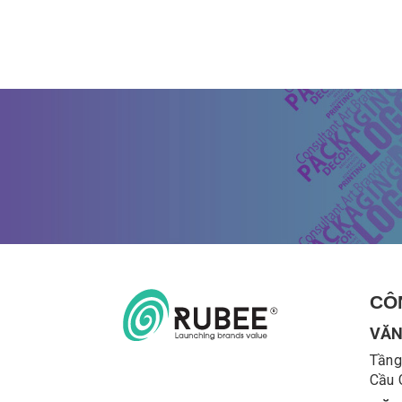
CÔ
VĂN
Tầng
Cầu 