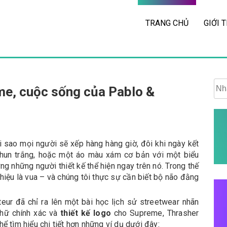
TRANG CHỦ
GIỚI 
eme, cuộc sống của Pablo &
ại sao mọi người sẽ xếp hàng hàng giờ, đôi khi ngày kết
hun trắng, hoặc một áo màu xám cơ bản với một biểu
g những người thiết kế thể hiện ngay trên nó. Trong thế
iệu là vua – và chúng tôi thực sự cần biết bộ não đằng
ur đã chỉ ra lên một bài học lịch sử streetwear nhãn
chữ chính xác và
thiết kế logo
cho Supreme, Thrasher
ể tìm hiểu chi tiết hơn những ví dụ dưới đây: