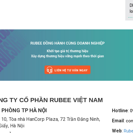
D
l
NG TY CỔ PHẦN RUBEE VIỆT NAM
 PHÒNG TP HÀ NỘI
Hotline
:
0
 10, Tòa nhà HanCorp Plaza, 72 Trần Đăng Ninh,
Email
:
con
Giấy, Hà Nội
Web
:
Rube