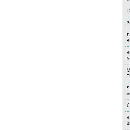
H
B
Đ
B
B
N
M
T
S
c
Ủ
B
B