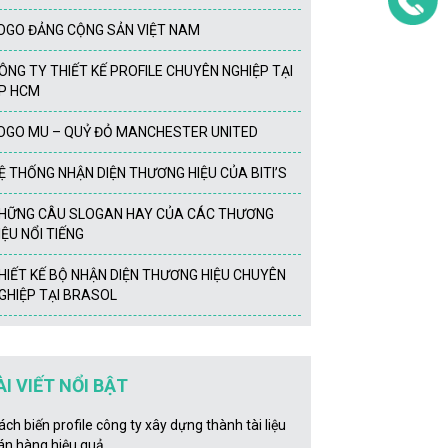
OGO ĐẢNG CỘNG SẢN VIỆT NAM
ÔNG TY THIẾT KẾ PROFILE CHUYÊN NGHIỆP TẠI
P HCM
OGO MU – QUỶ ĐỎ MANCHESTER UNITED
Ệ THỐNG NHẬN DIỆN THƯƠNG HIỆU CỦA BITI’S
HỮNG CÂU SLOGAN HAY CỦA CÁC THƯƠNG
IỆU NỔI TIẾNG
HIẾT KẾ BỘ NHẬN DIỆN THƯƠNG HIỆU CHUYÊN
GHIỆP TẠI BRASOL
ÀI VIẾT NỔI BẬT
ách biến profile công ty xây dựng thành tài liệu
án hàng hiệu quả