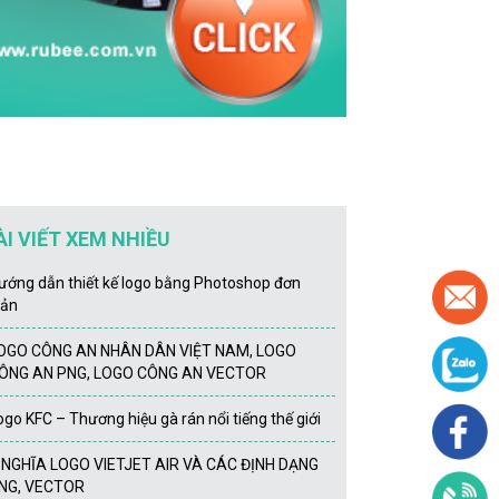
ÀI VIẾT XEM NHIỀU
ướng dẫn thiết kế logo bằng Photoshop đơn
iản
OGO CÔNG AN NHÂN DÂN VIỆT NAM, LOGO
ÔNG AN PNG, LOGO CÔNG AN VECTOR
ogo KFC – Thương hiệu gà rán nổi tiếng thế giới
́ NGHĨA LOGO VIETJET AIR VÀ CÁC ĐỊNH DẠNG
NG, VECTOR