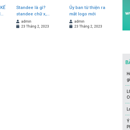
 KẾ
Standee là gì?
Ủy ban từ thiện ra
H
standee chữ x,
mắt logo mới
G
standee cuốn, cách
admin
admin
thiết kế standee đẹp
23 Tháng 2, 2023
23 Tháng 2, 2023
B
H
g
L
C
L
Y
P