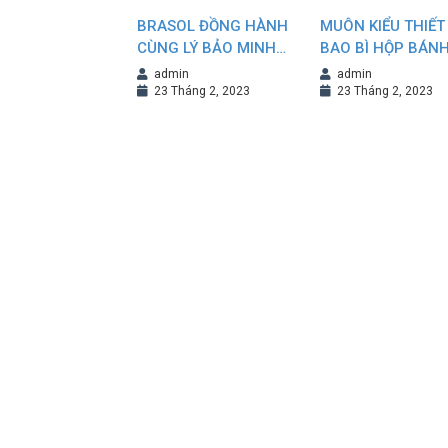
BRASOL ĐỒNG HÀNH
MUÔN KIỂU THIẾT
CÙNG LÝ BẢO MINH
BAO BÌ HỘP BÁN
TIẾP NỐI VÀ KHẲNG
TRUNG THU NÂN
admin
admin
ĐỊNH THƯƠNG HIỆU
TẦM GIÁ TRỊ
23 Tháng 2, 2023
23 Tháng 2, 2023
THƯƠNG HIỆU