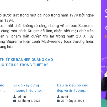
go được đặt trong một cái hộp trong năm 1979 bởi nghệ
ăm 1994.
 còn một chút không rõ ràng, nhưng về cơ bản Supreme
cùng một cách Kruger đã làm, nhận biết mặt chữ trên
iện vi phạm bản quyền trở lại trong năm 2013. Tuy
hưng Supreme kiện Leah McSweeney (của thương hiệu,
àng hóa.
 THIẾT KẾ BANNER QUẢNG CÁO
HO TIÊU ĐỀ TRONG THIẾT KẾ
ông
Bí kíp xây dựng
Đâu là kiểu bố cục
ền
thương hiệu cho
đẹp và ân tượng
doanh nghiệp
trong thiết kế
admin
admin
Brochure?
23 Tháng 2, 2023
23 Tháng 2, 2023