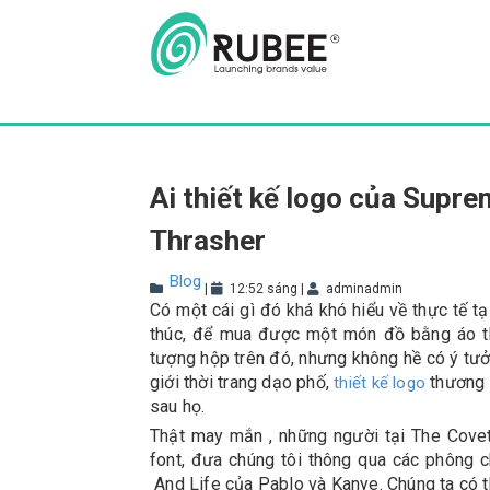
Skip
to
content
Ai thiết kế logo của Supr
Thrasher
Blog
|
12:52 sáng
|
adminadmin
Có một cái gì đó khá khó hiểu về thực tế t
thúc, để mua được một món đồ bằng áo t
tượng hộp trên đó, nhưng không hề có ý tưởn
giới thời trang dạo phố,
thương h
thiết kế logo
sau họ.
Thật may mắn , những người tại The Covete
font, đưa chúng tôi thông qua các phông 
And Life của Pablo và Kanye. Chúng ta có th