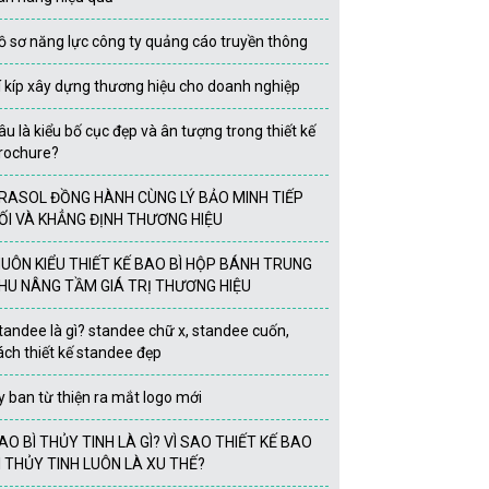
ồ sơ năng lực công ty quảng cáo truyền thông
í kíp xây dựng thương hiệu cho doanh nghiệp
âu là kiểu bố cục đẹp và ân tượng trong thiết kế
rochure?
RASOL ĐỒNG HÀNH CÙNG LÝ BẢO MINH TIẾP
ỐI VÀ KHẲNG ĐỊNH THƯƠNG HIỆU
UÔN KIỂU THIẾT KẾ BAO BÌ HỘP BÁNH TRUNG
HU NÂNG TẦM GIÁ TRỊ THƯƠNG HIỆU
tandee là gì? standee chữ x, standee cuốn,
ách thiết kế standee đẹp
y ban từ thiện ra mắt logo mới
AO BÌ THỦY TINH LÀ GÌ? VÌ SAO THIẾT KẾ BAO
Ì THỦY TINH LUÔN LÀ XU THẾ?