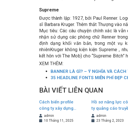
Supreme
Được thành lập: 1927, bởi Paul Renner. Lo
sĩ Barbara Kruger. Thêm thắt Thượng vào n
Mục tiêu: Các câu chuyện chính xác là vẫn
nhận sử dụng các phông chữ Renner trong 
định dạng khối văn bản, trong một vụ k
nhiênKruger không kiện kiện Supreme , n
kết hôn với The Mob) cho “Supreme Bitch” h
XEM THÊM:
BANNER LÀ GÌ? – Ý NGHĨA VÀ CÁCH
35 HEADLINE FONTS MIỄN PHÍ ĐẸP C
BÀI VIẾT LIÊN QUAN
Cách biến profile
Hồ sơ năng lực c
công ty xây dựng
ty quảng cáo truy
thành tài liệu bán
thông
admin
admin
hàng hiệu quả
10 Tháng 11, 2025
23 Tháng 2, 2023