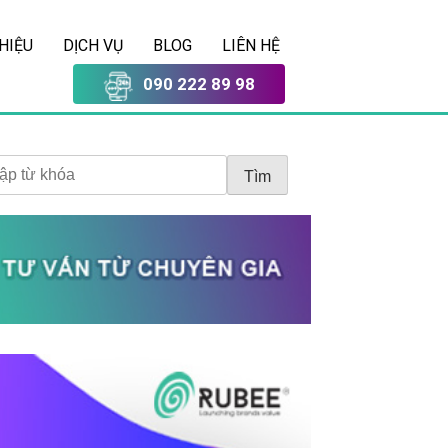
THIỆU
DỊCH VỤ
BLOG
LIÊN HỆ
090 222 89 98
Tìm