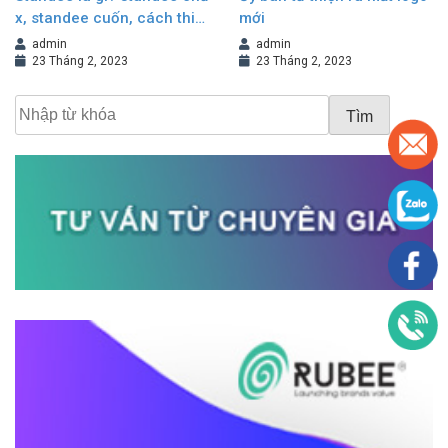
x, standee cuốn, cách thiết
mới
kế standee đẹp
admin
admin
23 Tháng 2, 2023
23 Tháng 2, 2023
Tìm