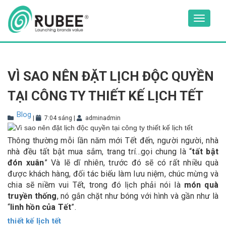
Skip
to
Toggle
content
navigat
VÌ SAO NÊN ĐẶT LỊCH ĐỘC QUYỀN
TẠI CÔNG TY THIẾT KẾ LỊCH TẾT
Blog
|
7:04 sáng
|
adminadmin
Thông thường mỗi lần năm mới Tết đến, người người, nhà
nhà đều tất bật mua sắm, trang trí…gọi chung là “
tất bật
đón xuân
” Và lẽ dĩ nhiên, trước đó sẽ có rất nhiều quà
được khách hàng, đối tác biếu làm lưu niệm, chúc mừng và
chia sẽ niềm vui Tết, trong đó lịch phải nói là
món quà
truyền thống
, nó gắn chặt như bóng với hình và gần như là
“
linh hồn của Tết
”.
thiết kế lịch tết