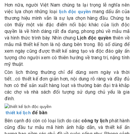
Hơn nữa, người Việt Nam chúng ta lại trọng lễ nghĩa nên
việc lựa chọn những loại
mang dấu ấn của
lịch độc quyền
thương hiệu mình vẫn là sự lựa chọn hàng đầu. Chúng ta
còn thấy một vài đặc điểm nổi bậc khác của lịch độc
quyền là về hình dáng rất đa dạng, phong phú về mẫu mã
và hình thức trình bày. Nhìn chung
Lịch độc quyền
thiên về
mẫu mã thiết kế hơn là nộ dung bên trong. Bộ số dùng để
xem ngày cũng được thiết kế sáng tạo và độc đáo gây ấn
tượng cho người xem có thiên hướng về trang trí, nặng tính
mỹ thuật.
Còn lịch thông thường chỉ để dùng xem ngày và thời
tiết….có thiết kế đơn giản hơn, nội dung rõ ràng và đầy đủ
hơn có thể sản xuất hàng loạt và thường bán đại trà khắp
các chợ và nhà sách đối tượng sử dụng chủ yếu là gia
đình.
để bàn
thiết kế lịch
Bên cạnh đó còn có loại lịch do các
công ty lịch
phát hành
cũng đầu tư mẫu mã hình ảnh hấp dẫn, và thiết kế ấn
tượng bao gồm các chủ đề về cuộc sống như: Phong cảnh