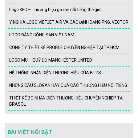
Logo KFC – Thương hiệu gà rán nổi tiếng thế giới
Ý NGHĨA LOGO VIETJET AIR VÀ CÁC ĐỊNH DẠNG PNG, VECTOR
LOGO ĐẢNG CỘNG SẢN VIỆT NAM
CÔNG TY THIẾT KẾ PROFILE CHUYÊN NGHIỆP TẠI TP HCM
LOGO MU – QUỶ ĐỎ MANCHESTER UNITED
HỆ THỐNG NHẬN DIỆN THƯƠNG HIỆU CỦA BITI’S
NHỮNG CÂU SLOGAN HAY CỦA CÁC THƯƠNG HIỆU NỔI TIẾNG
THIẾT KẾ BỘ NHẬN DIỆN THƯƠNG HIỆU CHUYÊN NGHIỆP TẠI
BRASOL
BÀI VIẾT NỔI BẬT