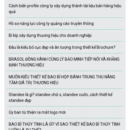
Cách biến profile công ty xây dựng thành tài liệu bán hàng hiệu
quả
Hồ sơ năng lực công ty quảng cáo truyền thông
Bí kíp xây dựng thương hiệu cho doanh nghiệp
Đâu là kiểu bố cục đẹp và ân tượng trong thiết kế Brochure?
BRASOL ĐỒNG HÀNH CÙNG LÝ BẢO MINH TIẾP NỐI VÀ KHẲNG
ĐỊNH THƯƠNG HIỆU
MUÔN KIỂU THIẾT KẾ BAO BÌ HỘP BÁNH TRUNG THU NÂNG
TẦM GIÁ TRỊ THƯƠNG HIỆU
Standee là gì? standee chữ x, standee cuốn, cách thiết kế
standee đẹp
Ủy ban từ thiện ra mắt logo mới
BAO BÌ THỦY TINH LÀ GÌ? VÌ SAO THIẾT KẾ BAO BÌ THỦY TINH