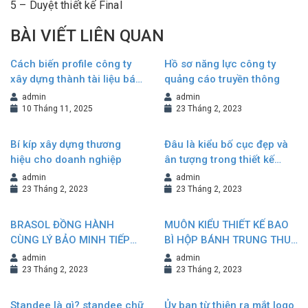
5 – Duyệt thiết kế Final
BÀI VIẾT LIÊN QUAN
Cách biến profile công ty
Hồ sơ năng lực công ty
xây dựng thành tài liệu bán
quảng cáo truyền thông
hàng hiệu quả
admin
admin
10 Tháng 11, 2025
23 Tháng 2, 2023
Bí kíp xây dựng thương
Đâu là kiểu bố cục đẹp và
hiệu cho doanh nghiệp
ân tượng trong thiết kế
Brochure?
admin
admin
23 Tháng 2, 2023
23 Tháng 2, 2023
BRASOL ĐỒNG HÀNH
MUÔN KIỂU THIẾT KẾ BAO
CÙNG LÝ BẢO MINH TIẾP
BÌ HỘP BÁNH TRUNG THU
NỐI VÀ KHẲNG ĐỊNH
NÂNG TẦM GIÁ TRỊ
admin
admin
THƯƠNG HIỆU
THƯƠNG HIỆU
23 Tháng 2, 2023
23 Tháng 2, 2023
Standee là gì? standee chữ
Ủy ban từ thiện ra mắt logo