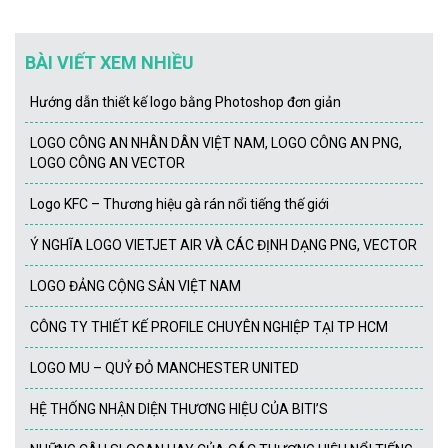
BÀI VIẾT XEM NHIỀU
Hướng dẫn thiết kế logo bằng Photoshop đơn giản
LOGO CÔNG AN NHÂN DÂN VIỆT NAM, LOGO CÔNG AN PNG,
LOGO CÔNG AN VECTOR
Logo KFC – Thương hiệu gà rán nổi tiếng thế giới
Ý NGHĨA LOGO VIETJET AIR VÀ CÁC ĐỊNH DẠNG PNG, VECTOR
LOGO ĐẢNG CỘNG SẢN VIỆT NAM
CÔNG TY THIẾT KẾ PROFILE CHUYÊN NGHIỆP TẠI TP HCM
LOGO MU – QUỶ ĐỎ MANCHESTER UNITED
HỆ THỐNG NHẬN DIỆN THƯƠNG HIỆU CỦA BITI’S