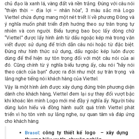
chủ đạo là xanh lá, vàng đất và nền trắng. Đúng với câu nói
“thiện thời – địa lợi – nhân hòa”, 3 màu sắc mà Logo
Viettel chứa đựng mang một nét triết lí về phương Đông và
ý nghĩa muốn phát triển định hướng theo sự trân trọng tự
nhiên và con người. Biểu tượng bao bọc lấy dòng chữ
“Viettel” được lấy hình ảnh từ dấu ngoặc kép mà trong văn
viết được sử dụng để trích dẫn câu nói hoặc từ đặc biệt.
Đúng như hình thức sử dụng, dấu ngoặc kép luôn được
dùng để thể hiện sự tôn trọng đối với một câu nói của ai
đó. Cũng chính từ ý nghĩa biểu tượng ấy, câu nói “hãy nói
theo cách của bạn” được ra đời như một sự trân trọng và
lắng nghe tiếng nói khách hàng của Viettel.
Vậy là một hình ảnh được xây dựng đứng trên phương diện
dành cho khách hàng, Viettel đem lại sự thay đổi vượt bậc
khi khoác lên mình Logo mới mẻ đầy ý nghĩa ấy. Người tiêu
dùng luôn hiểu và đồng hành suốt quá trình Viettel phát
triển vì họ tôn vinh sự lắng nghe, sự quan tâm và đáp ứng
cho khách hàng.
: công ty thiết kế logo – xây dựng
Brasol