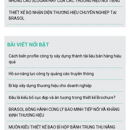
NHỮNG CÂU SLOGAN HAY CỦA CÁC THƯƠNG HIỆU NỔI TIẾNG
THIẾT KẾ BỘ NHẬN DIỆN THƯƠNG HIỆU CHUYÊN NGHIỆP TẠI
BRASOL
BÀI VIẾT NỔI BẬT
Cách biến profile công ty xây dựng thành tài liệu bán hàng hiệu
quả
Hồ sơ năng lực công ty quảng cáo truyền thông
Bí kíp xây dựng thương hiệu cho doanh nghiệp
Đâu là kiểu bố cục đẹp và ân tượng trong thiết kế Brochure?
BRASOL ĐỒNG HÀNH CÙNG LÝ BẢO MINH TIẾP NỐI VÀ KHẲNG
ĐỊNH THƯƠNG HIỆU
MUÔN KIỂU THIẾT KẾ BAO BÌ HỘP BÁNH TRUNG THU NÂNG