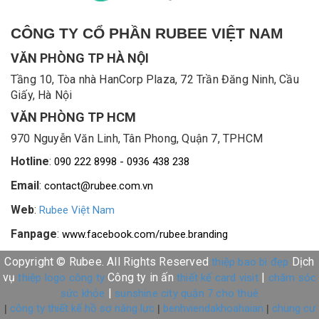
CÔNG TY CỔ PHẦN RUBEE VIỆT NAM
VĂN PHÒNG TP HÀ NỘI
Tầng 10, Tòa nhà HanCorp Plaza, 72 Trần Đăng Ninh, Cầu
Giấy, Hà Nội
VĂN PHÒNG TP HCM
970 Nguyễn Văn Linh, Tân Phong, Quận 7, TPHCM
Hotline
:
090 222 8998 - 0936 438 238
Email
:
contact@rubee.com.vn
Web
:
Rubee Việt Nam
Fanpage
:
www.facebook.com/rubee.branding
Copyright © Rubee. All Rights Reserved
Dịch
thiệp bao bì đẹp
vụ
Công ty in ấn
|
thiệp logo công ty
thiết kế card visit
chăm sóc
|
sức khỏe
sunshine city quận 7 cho thuê
công ty thiết kế hồ sơ năng lực
benhviendakhoahaian
chung cư
|
|
|