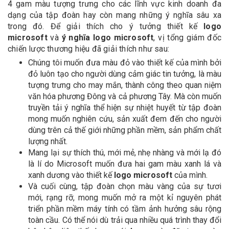
4 gam màu tượng trưng cho các lĩnh vực kinh doanh đa
dạng của tập đoàn hay còn mang những ý nghĩa sâu xa
trong đó. Để giải thích cho ý tưởng thiết kế
logo
microsoft
và
ý nghĩa logo microsoft
, vị tổng giám đốc
chiến lược thương hiệu đã giải thích như sau:
Chúng tôi muốn đưa màu đỏ vào thiết kế của mình bởi
đỏ luôn tạo cho người dùng cảm giác tin tưởng, là màu
tượng trưng cho may mắn, thành công theo quan niệm
văn hóa phương Đông và cả phương Tây. Mà còn muốn
truyền tải ý nghĩa thể hiện sự nhiệt huyết từ tập đoàn
mong muốn nghiên cứu, sản xuất đem đến cho người
dùng trên cả thế giới những phần mềm, sản phẩm chất
lượng nhất.
Mang lại sự thích thú, mới mẻ, nhẹ nhàng và mới lạ đó
là lí do Microsoft muốn đưa hai gam màu xanh lá và
xanh dương vào thiết kế
logo microsoft
của mình.
Và cuối cùng, tập đoàn chọn màu vàng của sự tươi
mới, rạng rỡ, mong muốn mở ra một kỉ nguyên phát
triển phần mềm máy tính có tầm ảnh hưởng sâu rộng
toàn cầu. Có thể nói dù trải qua nhiều quá trình thay đổi