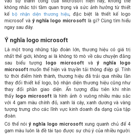
vào sự thành công của Microsoft hiện nay, không thể
không nhắc tới tầm quan trọng và sức ảnh hưởng từ thiết
kế
, đặc biệt là thiết kế logo
bộ nhận diện thương hiệu
microsof và
ý nghĩa logo microsoft
là gì? Cùng tìm hiểu
ngay sau đây.
Ý nghĩa logo microsoft
Là một trong những tập đoàn lớn, thương hiệu có giá trị
nhất thế giới, không ai là không tò mò về câu chuyện đằng
sau biểu tượng
logo microsoft
và
ý nghĩa logo
microsoft
muốn thể hiện và truyền tải thông điệp gì. Tính
từ thời điểm hình thành, thương hiệu đã trải qua nhiều lần
thay đổi thiết kế logo, bộ nhận diện thương hiệu cũng như
thay đổi phần giao diện. Ấn tượng đầu tiên khi nhìn
thấy
logo microsoft
là hình ảnh ô vuông nhiều màu sắc
với 4 gam màu chính đỏ, xanh lá cây, xanh dương và vàng
tượng trưng cho các lĩnh vực kinh doanh đa dạng của tập
đoàn.
Có thể nói
ý nghĩa logo microsoft
xung quanh chủ để 4
gam màu luôn là đề tài tạo được sự chú ý của nhiều người.