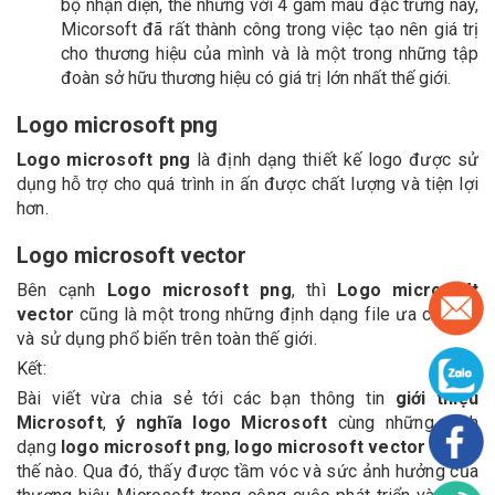
bộ nhận diện, thế nhưng với 4 gam màu đặc trưng này,
Micorsoft đã rất thành công trong việc tạo nên giá trị
cho thương hiệu của mình và là một trong những tập
đoàn sở hữu thương hiệu có giá trị lớn nhất thế giới.
Logo microsoft png
Logo microsoft png
là định dạng thiết kế logo được sử
dụng hỗ trợ cho quá trình in ấn được chất lượng và tiện lợi
hơn.
Logo microsoft vector
Bên cạnh
Logo microsoft png
, thì
Logo microsoft
vector
cũng là một trong những định dạng file ưa chuộng
và sử dụng phổ biến trên toàn thế giới.
Kết:
Bài viết vừa chia sẻ tới các bạn thông tin
giới thiệu
Microsoft
,
ý nghĩa logo Microsoft
cùng những định
dạng
logo microsoft png
,
logo microsoft vector
là như
thế nào. Qua đó, thấy được tầm vóc và sức ảnh hưởng của