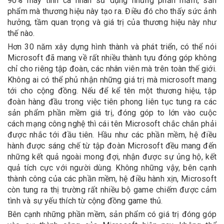
90% máy tính cá nhân sử dụng những phần mầm, sản
phẩm mà thương hiệu này tạo ra. Điều đó cho thấy sức ảnh
hưởng, tầm quan trọng và giá trị của thương hiệu này như
thế nào.
Hơn 30 năm xây dựng hình thành và phát triển, có thể nói
Microsoft đã mang về rất nhiều thành tựu đóng góp không
chỉ cho riêng tập đoàn, các nhân viên mà trên toàn thế giới.
Không ai có thể phủ nhận những giá trị mà microsoft mang
tới cho cộng đồng. Nếu để kể tên một thương hiệu, tập
đoàn hàng đầu trong việc tiên phong liên tục tung ra các
sản phẩm phần mềm giá trị, đóng góp to lớn vào cuộc
cách mạng công nghệ thì cái tên Microsoft chắc chắn phải
được nhắc tới đầu tiên. Hầu như các phần mềm, hệ điều
hành được sáng chế từ tập đoàn Microsoft đều mang đến
những kết quả ngoài mong đợi, nhận được sự ủng hộ, kết
quả tích cực với người dùng. Không những vậy, bên cạnh
thành công của các phần mềm, hệ điều hành xịn, Microsoft
còn tung ra thị trường rất nhiều bộ game chiếm được cảm
tình và sự yếu thích từ cộng đồng game thủ.
Bên cạnh những phần mềm, sản phẩm có giá trị đóng góp