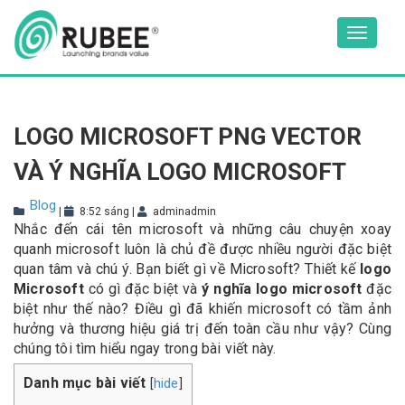
Skip
to
Toggle
content
navigat
LOGO MICROSOFT PNG VECTOR
VÀ Ý NGHĨA LOGO MICROSOFT
Blog
|
8:52 sáng
|
adminadmin
Nhắc đến cái tên microsoft và những câu chuyện xoay
quanh microsoft luôn là chủ đề được nhiều người đặc biệt
quan tâm và chú ý. Bạn biết gì về Microsoft? Thiết kế
logo
Microsoft
có gì đặc biệt và
ý nghĩa logo microsoft
đặc
biệt như thế nào? Điều gì đã khiến microsoft có tầm ảnh
hưởng và thương hiệu giá trị đến toàn cầu như vậy? Cùng
chúng tôi tìm hiểu ngay trong bài viết này.
Danh mục bài viết
hide
[
]