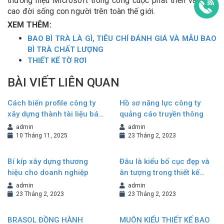
thương hiệu Microsoft trong công cuộc phát triển và nâng
cao đời sống con người trên toàn thế giới.
XEM THÊM:
BAO BÌ TRÀ LÀ GÌ, TIÊU CHÍ ĐÁNH GIÁ VÀ MẪU BAO
BÌ TRÀ CHẤT LƯỢNG
THIẾT KẾ TỜ RƠI
BÀI VIẾT LIÊN QUAN
Cách biến profile công ty
Hồ sơ năng lực công ty
xây dựng thành tài liệu bán
quảng cáo truyền thông
hàng hiệu quả
admin
admin
10 Tháng 11, 2025
23 Tháng 2, 2023
Bí kíp xây dựng thương
Đâu là kiểu bố cục đẹp và
hiệu cho doanh nghiệp
ân tượng trong thiết kế
Brochure?
admin
admin
23 Tháng 2, 2023
23 Tháng 2, 2023
BRASOL ĐỒNG HÀNH
MUÔN KIỂU THIẾT KẾ BAO