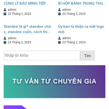
CÙNG LÝ BẢO MINH TIẾP
BÌ HỘP BÁNH TRUNG THU
NỐI VÀ KHẲNG ĐỊNH
NÂNG TẦM GIÁ TRỊ
admin
admin
THƯƠNG HIỆU
THƯƠNG HIỆU
23 Tháng 2, 2023
23 Tháng 2, 2023
Standee là gì? standee chữ
Ủy ban từ thiện ra mắt logo
x, standee cuốn, cách thiết
mới
kế standee đẹp
admin
admin
23 Tháng 2, 2023
23 Tháng 2, 2023
Tìm