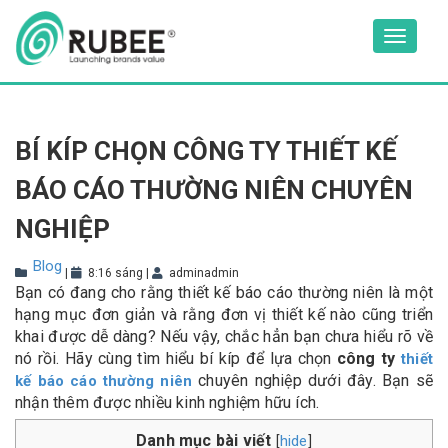
Skip
to
Toggle
content
navigat
BÍ KÍP CHỌN CÔNG TY THIẾT KẾ
BÁO CÁO THƯỜNG NIÊN CHUYÊN
NGHIỆP
Blog
|
8:16 sáng
|
adminadmin
Bạn có đang cho rằng thiết kế báo cáo thường niên là một
hạng mục đơn giản và rằng đơn vị thiết kế nào cũng triển
khai được dễ dàng? Nếu vậy, chắc hẳn bạn chưa hiểu rõ về
nó rồi. Hãy cùng tìm hiểu bí kíp để lựa chọn
công ty
thiết
chuyên nghiệp dưới đây. Bạn sẽ
kế báo cáo thường niên
nhận thêm được nhiều kinh nghiệm hữu ích.
Danh mục bài viết
hide
[
]