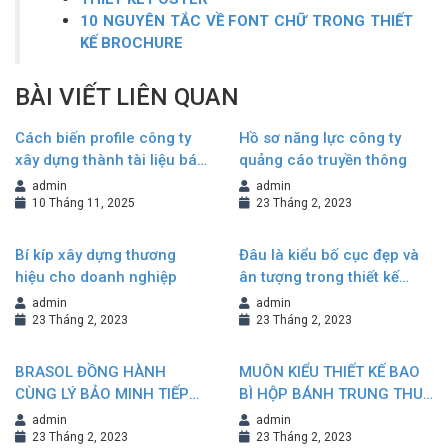
10 NGUYÊN TẮC VỀ FONT CHỮ TRONG THIẾT
KẾ BROCHURE
BÀI VIẾT LIÊN QUAN
Cách biến profile công ty
Hồ sơ năng lực công ty
xây dựng thành tài liệu bán
quảng cáo truyền thông
hàng hiệu quả
admin
admin
10 Tháng 11, 2025
23 Tháng 2, 2023
Bí kíp xây dựng thương
Đâu là kiểu bố cục đẹp và
hiệu cho doanh nghiệp
ân tượng trong thiết kế
Brochure?
admin
admin
23 Tháng 2, 2023
23 Tháng 2, 2023
BRASOL ĐỒNG HÀNH
MUÔN KIỂU THIẾT KẾ BAO
CÙNG LÝ BẢO MINH TIẾP
BÌ HỘP BÁNH TRUNG THU
NỐI VÀ KHẲNG ĐỊNH
NÂNG TẦM GIÁ TRỊ
admin
admin
THƯƠNG HIỆU
THƯƠNG HIỆU
23 Tháng 2, 2023
23 Tháng 2, 2023