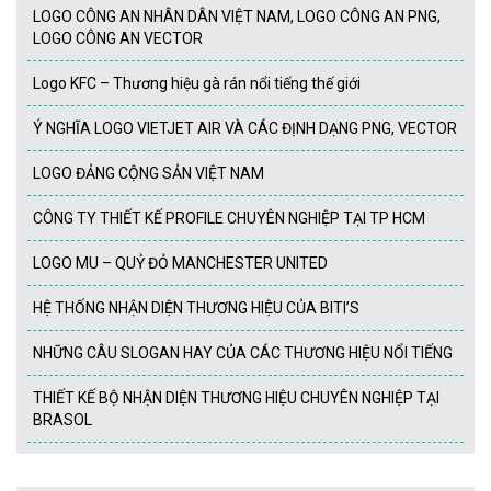
LOGO CÔNG AN NHÂN DÂN VIỆT NAM, LOGO CÔNG AN PNG,
LOGO CÔNG AN VECTOR
Logo KFC – Thương hiệu gà rán nổi tiếng thế giới
Ý NGHĨA LOGO VIETJET AIR VÀ CÁC ĐỊNH DẠNG PNG, VECTOR
LOGO ĐẢNG CỘNG SẢN VIỆT NAM
CÔNG TY THIẾT KẾ PROFILE CHUYÊN NGHIỆP TẠI TP HCM
LOGO MU – QUỶ ĐỎ MANCHESTER UNITED
HỆ THỐNG NHẬN DIỆN THƯƠNG HIỆU CỦA BITI’S
NHỮNG CÂU SLOGAN HAY CỦA CÁC THƯƠNG HIỆU NỔI TIẾNG
THIẾT KẾ BỘ NHẬN DIỆN THƯƠNG HIỆU CHUYÊN NGHIỆP TẠI
BRASOL