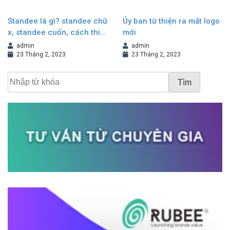
Standee là gì? standee chữ
Ủy ban từ thiện ra mắt logo
x, standee cuốn, cách thiết
mới
kế standee đẹp
admin
admin
23 Tháng 2, 2023
23 Tháng 2, 2023
Tìm