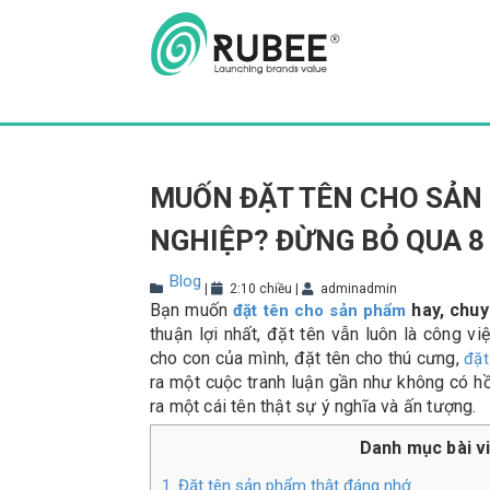
Skip
to
content
MUỐN ĐẶT TÊN CHO SẢN
NGHIỆP? ĐỪNG BỎ QUA 8
Blog
|
2:10 chiều
|
adminadmin
Bạn muốn
hay, chuy
đặt tên cho sản phẩm
thuận lợi nhất, đặt tên vẫn luôn là công v
cho con của mình, đặt tên cho thú cưng,
đặt
ra một cuộc tranh luận gần như không có hồ
ra một cái tên thật sự ý nghĩa và ấn tượng.
Danh mục bài v
1. Đặt tên sản phẩm thật đáng nhớ