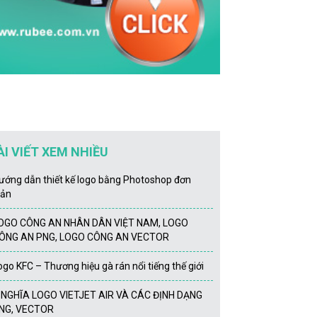
ÀI VIẾT XEM NHIỀU
ướng dẫn thiết kế logo bằng Photoshop đơn
iản
OGO CÔNG AN NHÂN DÂN VIỆT NAM, LOGO
ÔNG AN PNG, LOGO CÔNG AN VECTOR
ogo KFC – Thương hiệu gà rán nổi tiếng thế giới
́ NGHĨA LOGO VIETJET AIR VÀ CÁC ĐỊNH DẠNG
NG, VECTOR