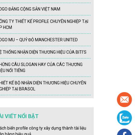
OGO ĐẢNG CỘNG SẢN VIỆT NAM
ÔNG TY THIẾT KẾ PROFILE CHUYÊN NGHIỆP TẠI
P HCM
OGO MU – QUỶ ĐỎ MANCHESTER UNITED
Ệ THỐNG NHẬN DIỆN THƯƠNG HIỆU CỦA BITI’S
HỮNG CÂU SLOGAN HAY CỦA CÁC THƯƠNG
IỆU NỔI TIẾNG
HIẾT KẾ BỘ NHẬN DIỆN THƯƠNG HIỆU CHUYÊN
GHIỆP TẠI BRASOL
ÀI VIẾT NỔI BẬT
ách biến profile công ty xây dựng thành tài liệu
án hàng hiệu quả