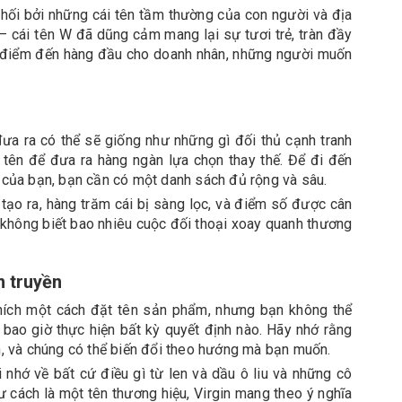
 phối bởi những cái tên tầm thường của con người và địa
 – cái tên W đã dũng cảm mang lại sự tươi trẻ, tràn đầy
à điểm đến hàng đầu cho doanh nhân, những người muốn
a ra có thể sẽ giống như những gì đối thủ cạnh tranh
tên để đưa ra hàng ngàn lựa chọn thay thế. Để đi đến
 của bạn, bạn cần có một danh sách đủ rộng và sâu.
ạo ra, hàng trăm cái bị sàng lọc, và điểm số được cân
iờ không biết bao nhiêu cuộc đối thoại xoay quanh thương
n truyền
hích một cách đặt tên sản phẩm, nhưng bạn không thể
bao giờ thực hiện bất kỳ quyết định nào. Hãy nhớ rằng
n, và chúng có thể biến đổi theo hướng mà bạn muốn.
ợi nhớ về bất cứ điều gì từ len và dầu ô liu và những cô
tư cách là một tên thương hiệu, Virgin mang theo ý nghĩa