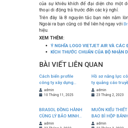
của sự khiêu khích để đại diện cho một d
thoại di động trả trước đến các kỳ nghỉ.
Trên đây là 8 nguyên tắc bạn nên nằm lò
Ngoài ra bạn cũng có thể liên hệ ngay với
B
hiệu.
XEM THÊM:
Ý NGHĨA LOGO VIETJET AIR VÀ CÁC
KÍCH THƯỚC CHUẨN CỦA BỘ NHẬN D
BÀI VIẾT LIÊN QUAN
Cách biến profile
Hồ sơ năng lực c
công ty xây dựng
ty quảng cáo truy
thành tài liệu bán
thông
admin
admin
hàng hiệu quả
10 Tháng 11, 2025
23 Tháng 2, 2023
BRASOL ĐỒNG HÀNH
MUÔN KIỂU THIẾT
CÙNG LÝ BẢO MINH
BAO BÌ HỘP BÁN
TIẾP NỐI VÀ KHẲNG
TRUNG THU NÂN
admin
admin