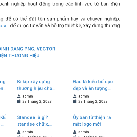
oanh nghiệp hoạt động trong các lĩnh vực từ bán điện
ng để có thể đặt tên sản phẩm hay và chuyên nghiệp.
để được tư vấn và hỗ trợ thiết kế, xây dựng thương
rasol
 ĐỊNH DẠNG PNG, VECTOR
IỆN THƯƠNG HIỆU
ông
Bí kíp xây dựng
Đâu là kiểu bố cục
ền
thương hiệu cho
đẹp và ân tượng
doanh nghiệp
trong thiết kế
admin
admin
Brochure?
23 Tháng 2, 2023
23 Tháng 2, 2023
 KẾ
Standee là gì?
Ủy ban từ thiện ra
H
standee chữ x,
mắt logo mới
G
standee cuốn, cách
admin
admin