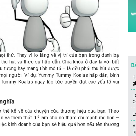
i thứ. Thay vì lo lắng về vị trí của bạn trong danh bạ
thu hút và thực sự hấp dẫn. Chìa khóa ở đây là với bất
B
ừu tượng hay mang tính mô tả – là đều phải thu hút được
 mọi người. Ví dụ: Yummy Tummy Koalas hấp dẫn, bình
H
Tummy Koalas ngay lập tức truyền đạt các yếu tố vui
g
L
 nghĩa
C
 thể kể về câu chuyện của thương hiệu của bạn. Theo
L
tên và thêm thắt để làm cho nó thậm chí mạnh mẽ hơn –
iệc kinh doanh của bạn sẽ hiệu quả hơn nếu tên thương
Y
P