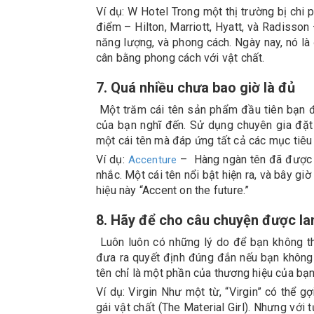
Ví dụ: W Hotel Trong một thị trường bị chi
điểm – Hilton, Marriott, Hyatt, và Radisson
năng lượng, và phong cách. Ngày nay, nó l
cân bằng phong cách với vật chất.
7. Quá nhiều chưa bao giờ là đủ
Một trăm cái tên sản phẩm đầu tiên bạn đư
của bạn nghĩ đến. Sử dụng chuyên gia đặt 
một cái tên mà đáp ứng tất cả các mục tiêu
Ví dụ:
– Hàng ngàn tên đã được t
Accenture
nhắc. Một cái tên nổi bật hiện ra, và bây g
hiệu này “Accent on the future.”
8. Hãy để cho câu chuyện được la
Luôn luôn có những lý do để bạn không t
đưa ra quyết định đúng đắn nếu bạn không 
tên chỉ là một phần của thương hiệu của bạ
Ví dụ: Virgin Như một từ, “Virgin” có thể g
gái vật chất (The Material Girl). Nhưng với 