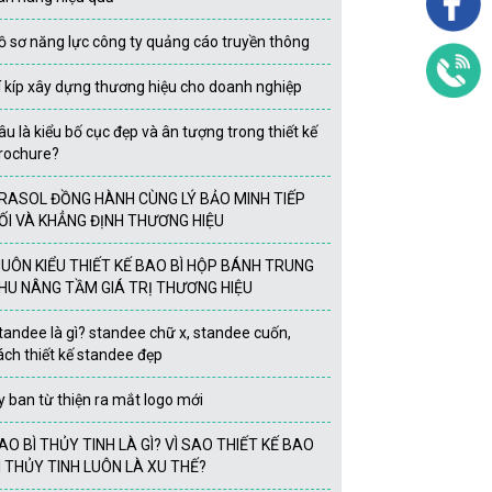
ồ sơ năng lực công ty quảng cáo truyền thông
í kíp xây dựng thương hiệu cho doanh nghiệp
âu là kiểu bố cục đẹp và ân tượng trong thiết kế
rochure?
RASOL ĐỒNG HÀNH CÙNG LÝ BẢO MINH TIẾP
ỐI VÀ KHẲNG ĐỊNH THƯƠNG HIỆU
UÔN KIỂU THIẾT KẾ BAO BÌ HỘP BÁNH TRUNG
HU NÂNG TẦM GIÁ TRỊ THƯƠNG HIỆU
tandee là gì? standee chữ x, standee cuốn,
ách thiết kế standee đẹp
y ban từ thiện ra mắt logo mới
AO BÌ THỦY TINH LÀ GÌ? VÌ SAO THIẾT KẾ BAO
Ì THỦY TINH LUÔN LÀ XU THẾ?