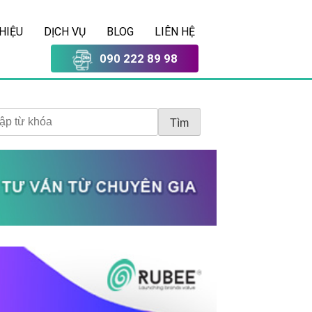
THIỆU
DỊCH VỤ
BLOG
LIÊN HỆ
090 222 89 98
Tìm