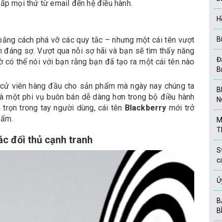
ấp mọi thứ từ email đến hệ điều hành.
H
bằng cách phá vỡ các quy tắc – nhưng một cái tên vượt
B
 đáng sợ. Vượt qua nỗi sợ hãi và bạn sẽ tìm thấy năng
Đ
có thể nói với bạn rằng bạn đã tạo ra một cái tên nào
B
g cử viên hàng đầu cho sản phẩm mà ngày nay chúng ta
B
ẽ là một phi vụ buôn bán dễ dàng hơn trong bộ điều hành
N
trọn trong tay người dùng, cái tên
Blackberry
mới trở
hẩm.
M
T
ác đối thủ cạnh tranh
S
c
Ủ
B
B