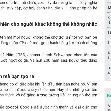
con dấu trên hộ chiếu, sau này đã mang lại nhiều ý nghĩa
L
ch, truy cập, cơ hội, danh tính, địa vị – cho phép nó kể
C
T
n khiến cho người khác không thể không nhắc
L
 tên mà mọi người không thể chờ đợi để nói với bạn bè
 dàng nhắc đến sẽ mời gọi khách hàng trở thành những
H
N
ắn? Năm 1783, Johann Jacob Schweppe chọn tên của
H
ước ngọt có ga. Và hơn 200 năm sau, người tiêu dùng
T
N
n mà bạn tạo ra
ông có gì đặc biệt khi lần đầu tiên bạn nghe nó. Vì tên
u, nó cần được chú ý nhiều hơn. Hãy cho những cái tên
nh thành và cố gắng tưởng tượng liệu chúng có thể tồn
B
C
của googol. Google đã được hình thành và đại diện cho
b