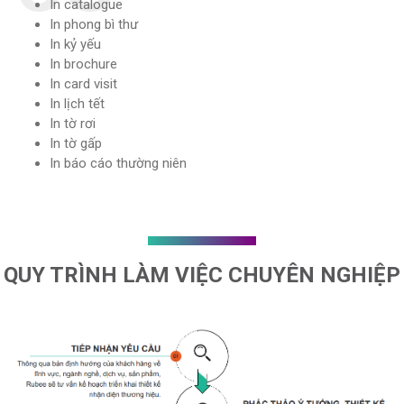
In catalogue
In phong bì thư
In kỷ yếu
In brochure
In card visit
In lịch tết
In tờ rơi
In tờ gấp
In báo cáo thường niên
QUY TRÌNH LÀM VIỆC CHUYÊN NGHIỆP